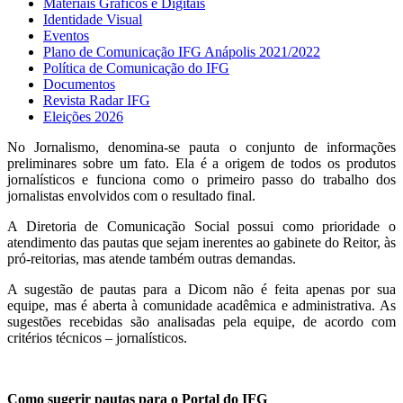
Materiais Gráficos e Digitais
Identidade Visual
Eventos
Plano de Comunicação IFG Anápolis 2021/2022
Política de Comunicação do IFG
Documentos
Revista Radar IFG
Eleições 2026
No Jornalismo, denomina-se pauta o conjunto de informações
preliminares sobre um fato. Ela é a origem de todos os produtos
jornalísticos e funciona como o primeiro passo do trabalho dos
jornalistas envolvidos com o resultado final.
A Diretoria de Comunicação Social possui como prioridade o
atendimento das pautas que sejam inerentes ao gabinete do Reitor, às
pró-reitorias, mas atende também outras demandas.
A sugestão de pautas para a Dicom não é feita apenas por sua
equipe, mas é aberta à comunidade acadêmica e administrativa. As
sugestões recebidas são analisadas pela equipe, de acordo com
critérios técnicos – jornalísticos.
Como sugerir pautas para o Portal do IFG