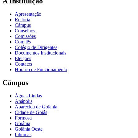
A Instituição
Apresentação
Reitoria
Câmpus
Conselhos
Comissões
Comitês
Colégio de Dirigentes
Documentos Institucionais
Eleições
Contatos
Horário de Funcionamento
Câmpus
Águas Lindas
Anápolis
Aparecida de Goiânia
Cidade de Goiás
Formosa
Goiânia
Goiânia Oeste
Inhumas