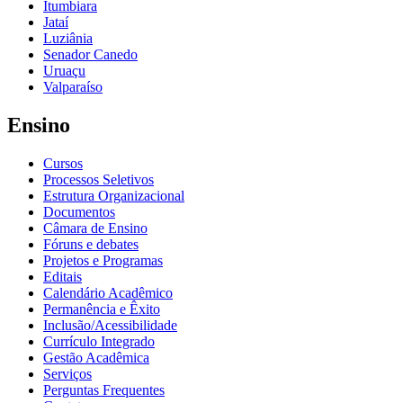
Itumbiara
Jataí
Luziânia
Senador Canedo
Uruaçu
Valparaíso
Ensino
Cursos
Processos Seletivos
Estrutura Organizacional
Documentos
Câmara de Ensino
Fóruns e debates
Projetos e Programas
Editais
Calendário Acadêmico
Permanência e Êxito
Inclusão/Acessibilidade
Currículo Integrado
Gestão Acadêmica
Serviços
Perguntas Frequentes