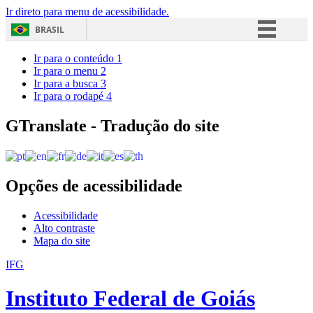
Ir direto para menu de acessibilidade.
BRASIL
Simplifique!
Ir para o conteúdo
1
Ir para o menu
2
Comunica BR
Ir para a busca
3
Ir para o rodapé
4
Participe
Acesso à informação
GTranslate - Tradução do site
Legislação
Canais
Opções de acessibilidade
Acessibilidade
Alto contraste
Mapa do site
IFG
Instituto Federal de Goiás