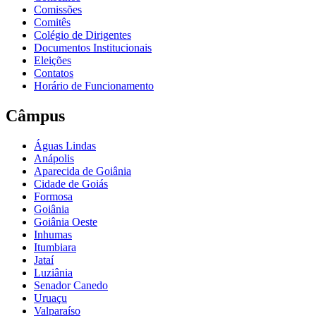
Comissões
Comitês
Colégio de Dirigentes
Documentos Institucionais
Eleições
Contatos
Horário de Funcionamento
Câmpus
Águas Lindas
Anápolis
Aparecida de Goiânia
Cidade de Goiás
Formosa
Goiânia
Goiânia Oeste
Inhumas
Itumbiara
Jataí
Luziânia
Senador Canedo
Uruaçu
Valparaíso