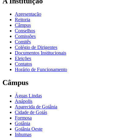
A Instituição
Apresentação
Reitoria
Câmpus
Conselhos
Comissões
Comitês
Colégio de Dirigentes
Documentos Institucionais
Eleições
Contatos
Horário de Funcionamento
Câmpus
Águas Lindas
Anápolis
Aparecida de Goiânia
Cidade de Goiás
Formosa
Goiânia
Goiânia Oeste
Inhumas