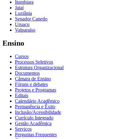
Itumbiara
Jataí
Luziânia
Senador Canedo
Uruaçu
Valparaíso
Ensino
Cursos
Processos Seletivos
Estrutura Organizacional
Documentos
Câmara de Ensino
Fóruns e debates
Projetos e Programas
Editais
Calendário Acadêmico
Permanência e Êxito
Inclusão/Acessibilidade
Currículo Integrado
Gestão Acadêmica
Serviços
Perguntas Frequentes