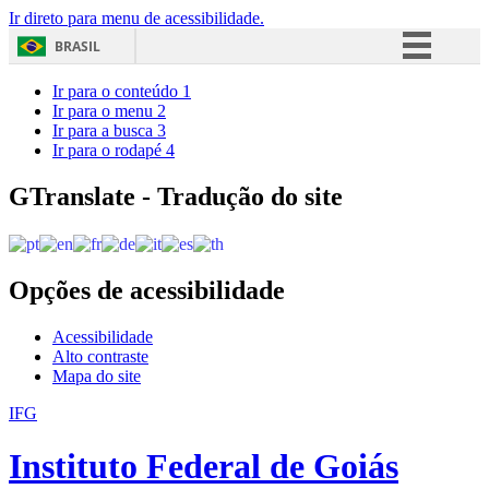
Ir direto para menu de acessibilidade.
BRASIL
Simplifique!
Ir para o conteúdo
1
Ir para o menu
2
Comunica BR
Ir para a busca
3
Ir para o rodapé
4
Participe
Acesso à informação
GTranslate - Tradução do site
Legislação
Canais
Opções de acessibilidade
Acessibilidade
Alto contraste
Mapa do site
IFG
Instituto Federal de Goiás