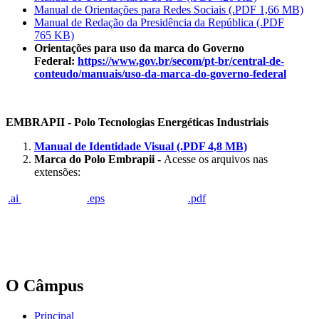
Manual de Orientações para Redes Sociais (.PDF 1,66 MB)
Manual de Redação da Presidência da República (.PDF
765 KB)
Orientações para uso da marca do Governo
Federal:
https://www.gov.br/secom/pt-br/central-de-
conteudo/manuais/uso-da-marca-do-governo-federal
EMBRAPII - Polo Tecnologias Energéticas Industriais
Manual de Identidade Visual (.PDF 4,8 MB)
Marca do Polo Embrapii -
Acesse os arquivos nas
extensões:
.ai
.eps
.pdf
O Câmpus
Principal