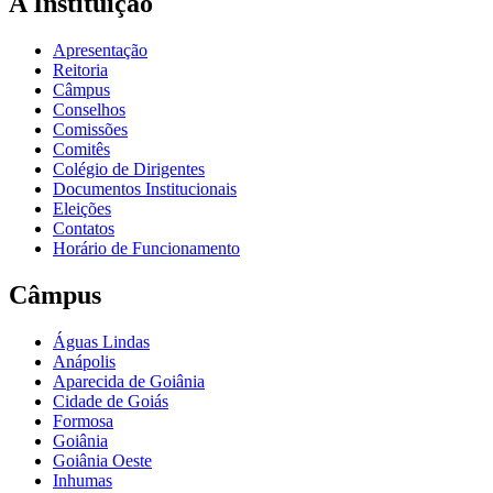
A Instituição
Apresentação
Reitoria
Câmpus
Conselhos
Comissões
Comitês
Colégio de Dirigentes
Documentos Institucionais
Eleições
Contatos
Horário de Funcionamento
Câmpus
Águas Lindas
Anápolis
Aparecida de Goiânia
Cidade de Goiás
Formosa
Goiânia
Goiânia Oeste
Inhumas