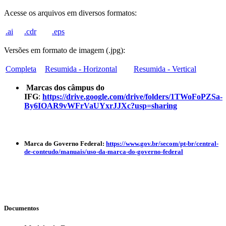
Acesse os arquivos em diversos formatos:
.ai
.cdr
.eps
Versões em formato de imagem (.jpg):
Completa
Resumida - Horizontal
Resumida - Vertical
Marcas dos câmpus do
IFG
:
https://drive.google.com/drive/folders/1TWoFoPZSa-
By6IOAR9vWFrVaUYxrJJXc?usp=sharing
Marca do Governo Federal:
https://www.gov.br/secom/pt-br/central-
de-conteudo/manuais/uso-da-marca-do-governo-federal
Documentos