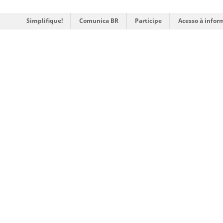
Simplifique!
Comunica BR
Participe
Acesso à infor