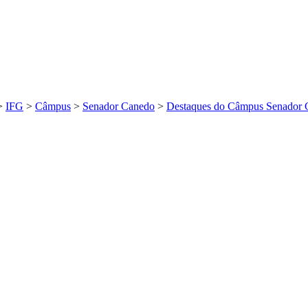
>
IFG
>
Câmpus
>
Senador Canedo
>
Destaques do Câmpus Senador 