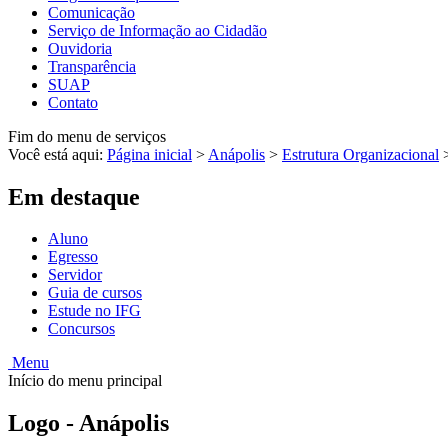
Comunicação
Serviço de Informação ao Cidadão
Ouvidoria
Transparência
SUAP
Contato
Fim do menu de serviços
Você está aqui:
Página inicial
>
Anápolis
>
Estrutura Organizacional
Em destaque
Aluno
Egresso
Servidor
Guia de cursos
Estude no IFG
Concursos
Menu
Início do menu principal
Logo - Anápolis