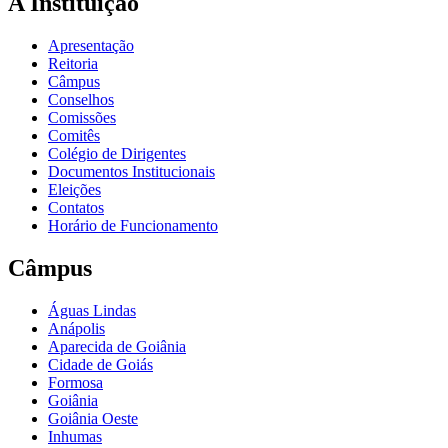
A Instituição
Apresentação
Reitoria
Câmpus
Conselhos
Comissões
Comitês
Colégio de Dirigentes
Documentos Institucionais
Eleições
Contatos
Horário de Funcionamento
Câmpus
Águas Lindas
Anápolis
Aparecida de Goiânia
Cidade de Goiás
Formosa
Goiânia
Goiânia Oeste
Inhumas