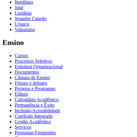
Itumbiara
Jataí
Luziânia
Senador Canedo
Uruaçu
Valparaíso
Ensino
Cursos
Processos Seletivos
Estrutura Organizacional
Documentos
Câmara de Ensino
Fóruns e debates
Projetos e Programas
Editais
Calendário Acadêmico
Permanência e Êxito
Inclusão/Acessibilidade
Currículo Integrado
Gestão Acadêmica
Serviços
Perguntas Frequentes