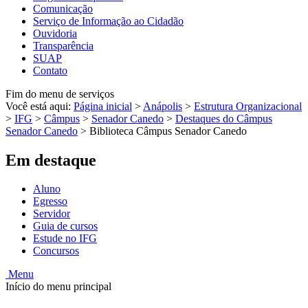
Comunicação
Serviço de Informação ao Cidadão
Ouvidoria
Transparência
SUAP
Contato
Fim do menu de serviços
Você está aqui:
Página inicial
>
Anápolis
>
Estrutura Organizacional
>
IFG
>
Câmpus
>
Senador Canedo
>
Destaques do Câmpus
Senador Canedo
>
Biblioteca Câmpus Senador Canedo
Em destaque
Aluno
Egresso
Servidor
Guia de cursos
Estude no IFG
Concursos
Menu
Início do menu principal