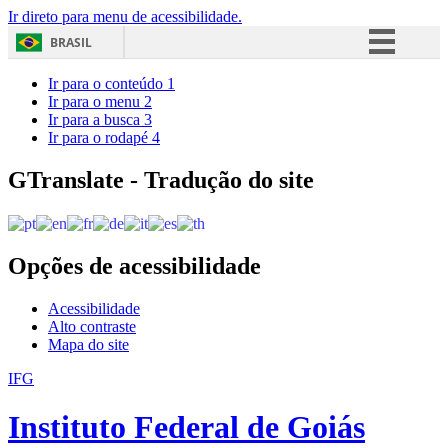
Ir direto para menu de acessibilidade.
BRASIL
Simplifique!
Ir para o conteúdo
1
Ir para o menu
2
Comunica BR
Ir para a busca
3
Ir para o rodapé
4
Participe
Acesso à informação
GTranslate - Tradução do site
Legislação
Canais
Opções de acessibilidade
Acessibilidade
Alto contraste
Mapa do site
IFG
Instituto Federal de Goiás