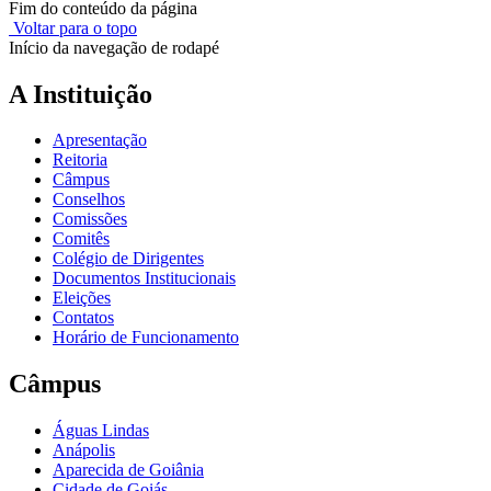
Fim do conteúdo da página
Voltar para o topo
Início da navegação de rodapé
A Instituição
Apresentação
Reitoria
Câmpus
Conselhos
Comissões
Comitês
Colégio de Dirigentes
Documentos Institucionais
Eleições
Contatos
Horário de Funcionamento
Câmpus
Águas Lindas
Anápolis
Aparecida de Goiânia
Cidade de Goiás