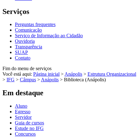
Serviços
Perguntas frequentes
Comunicação
Serviço de Informação ao Cidadão
Ouvidoria
Transparência
SUAP
Contato
Fim do menu de serviços
Você está aqui:
Página inicial
>
Anápolis
>
Estrutura Organizacional
>
IFG
>
Câmpus
>
Anápolis
>
Biblioteca (Anápolis)
Em destaque
Aluno
Egresso
Servidor
Guia de cursos
Estude no IFG
Concursos