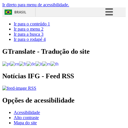
Ir direto para menu de acessibilidade.
BRASIL
Simplifique!
Ir para o conteúdo
1
Ir para o menu
2
Comunica BR
Ir para a busca
3
Ir para o rodapé
4
Participe
Acesso à informação
GTranslate - Tradução do site
Legislação
Canais
Notícias IFG - Feed RSS
RSS
Opções de acessibilidade
Acessibilidade
Alto contraste
Mapa do site