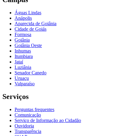
Águas Lindas
Anápolis
Aparecida de Goiânia
Cidade de Goiás
Formosa
Goiânia
Goiânia Oeste
Inhumas
Itumbiara
Jataí
Luziânia
Senador Canedo
Uruaçu
Valparaíso
Serviços
Perguntas frequentes
Comunicação
Serviço de Informação ao Cidadão
Ouvidoria
Transparência