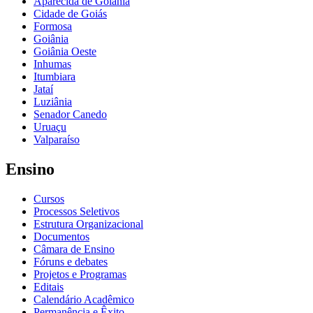
Aparecida de Goiânia
Cidade de Goiás
Formosa
Goiânia
Goiânia Oeste
Inhumas
Itumbiara
Jataí
Luziânia
Senador Canedo
Uruaçu
Valparaíso
Ensino
Cursos
Processos Seletivos
Estrutura Organizacional
Documentos
Câmara de Ensino
Fóruns e debates
Projetos e Programas
Editais
Calendário Acadêmico
Permanência e Êxito