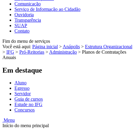
Comunicação
Serviço de Informação ao Cidadão
Ouvidoria
Transparência
SUAP
Contato
Fim do menu de serviços
Você está aqui:
Página inicial
>
Anápolis
>
Estrutura Organizacional
>
IFG
>
Pró-Reitorias
>
Administração
>
Planos de Contratações
Anuais
Em destaque
Aluno
Egresso
Servidor
Guia de cursos
Estude no IFG
Concursos
Menu
Início do menu principal