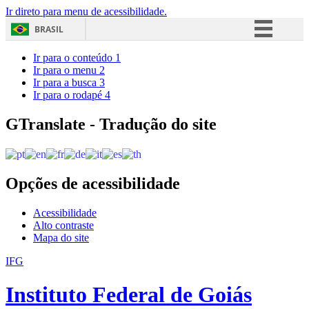
Ir direto para menu de acessibilidade.
BRASIL
Simplifique!
Ir para o conteúdo
1
Ir para o menu
2
Comunica BR
Ir para a busca
3
Ir para o rodapé
4
Participe
Acesso à informação
GTranslate - Tradução do site
Legislação
Canais
Opções de acessibilidade
Acessibilidade
Alto contraste
Mapa do site
IFG
Instituto Federal de Goiás