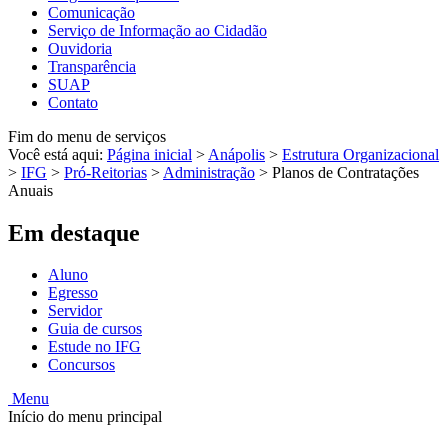
Comunicação
Serviço de Informação ao Cidadão
Ouvidoria
Transparência
SUAP
Contato
Fim do menu de serviços
Você está aqui:
Página inicial
>
Anápolis
>
Estrutura Organizacional
>
IFG
>
Pró-Reitorias
>
Administração
>
Planos de Contratações
Anuais
Em destaque
Aluno
Egresso
Servidor
Guia de cursos
Estude no IFG
Concursos
Menu
Início do menu principal