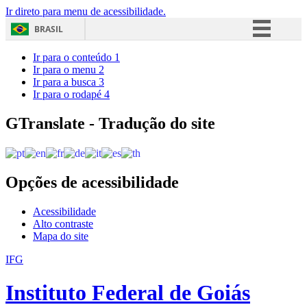
Ir direto para menu de acessibilidade.
BRASIL
Simplifique!
Ir para o conteúdo
1
Ir para o menu
2
Comunica BR
Ir para a busca
3
Ir para o rodapé
4
Participe
Acesso à informação
GTranslate - Tradução do site
Legislação
Canais
Opções de acessibilidade
Acessibilidade
Alto contraste
Mapa do site
IFG
Instituto Federal de Goiás