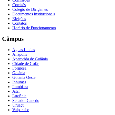
Comissões
Comitês
Colégio de Dirigentes
Documentos Institucionais
Eleições
Contatos
Horário de Funcionamento
Câmpus
Águas Lindas
Anápolis
Aparecida de Goiânia
Cidade de Goiás
Formosa
Goiânia
Goiânia Oeste
Inhumas
Itumbiara
Jataí
Luziânia
Senador Canedo
Uruaçu
Valparaíso