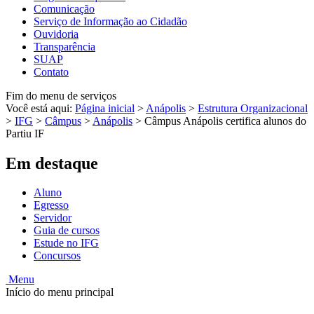
Comunicação
Serviço de Informação ao Cidadão
Ouvidoria
Transparência
SUAP
Contato
Fim do menu de serviços
Você está aqui:
Página inicial
>
Anápolis
>
Estrutura Organizacional
>
IFG
>
Câmpus
>
Anápolis
>
Câmpus Anápolis certifica alunos do
Partiu IF
Em destaque
Aluno
Egresso
Servidor
Guia de cursos
Estude no IFG
Concursos
Menu
Início do menu principal