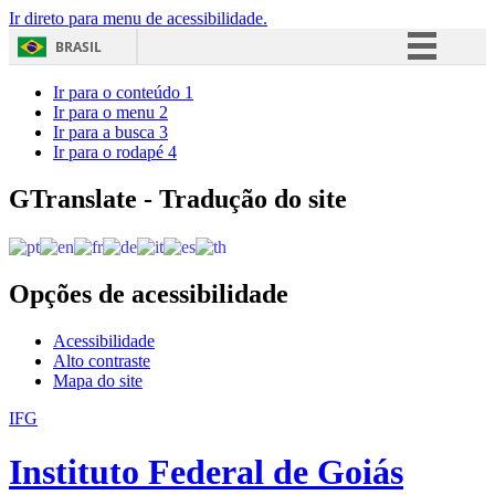
Ir direto para menu de acessibilidade.
BRASIL
Simplifique!
Ir para o conteúdo
1
Ir para o menu
2
Comunica BR
Ir para a busca
3
Ir para o rodapé
4
Participe
Acesso à informação
GTranslate - Tradução do site
Legislação
Canais
Opções de acessibilidade
Acessibilidade
Alto contraste
Mapa do site
IFG
Instituto Federal de Goiás