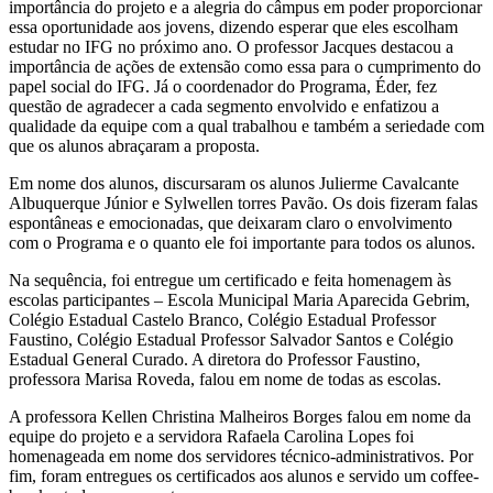
importância do projeto e a alegria do câmpus em poder proporcionar
essa oportunidade aos jovens, dizendo esperar que eles escolham
estudar no IFG no próximo ano. O professor Jacques destacou a
importância de ações de extensão como essa para o cumprimento do
papel social do IFG. Já o coordenador do Programa, Éder, fez
questão de agradecer a cada segmento envolvido e enfatizou a
qualidade da equipe com a qual trabalhou e também a seriedade com
que os alunos abraçaram a proposta.
Em nome dos alunos, discursaram os alunos Julierme Cavalcante
Albuquerque Júnior e Sylwellen torres Pavão. Os dois fizeram falas
espontâneas e emocionadas, que deixaram claro o envolvimento
com o Programa e o quanto ele foi importante para todos os alunos.
Na sequência, foi entregue um certificado e feita homenagem às
escolas participantes – Escola Municipal Maria Aparecida Gebrim,
Colégio Estadual Castelo Branco, Colégio Estadual Professor
Faustino, Colégio Estadual Professor Salvador Santos e Colégio
Estadual General Curado. A diretora do Professor Faustino,
professora Marisa Roveda, falou em nome de todas as escolas.
A professora Kellen Christina Malheiros Borges falou em nome da
equipe do projeto e a servidora Rafaela Carolina Lopes foi
homenageada em nome dos servidores técnico-administrativos. Por
fim, foram entregues os certificados aos alunos e servido um coffee-