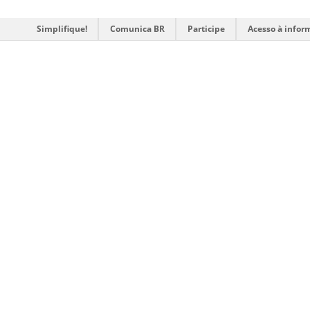
Simplifique!
Comunica BR
Participe
Acesso à infor