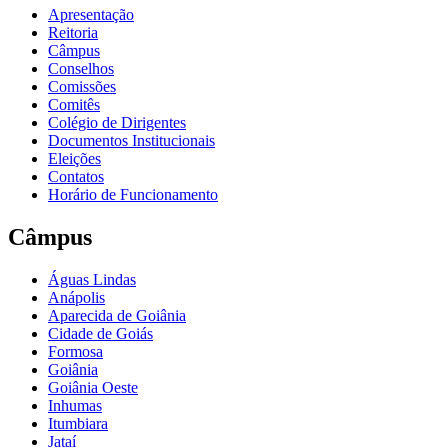
Apresentação
Reitoria
Câmpus
Conselhos
Comissões
Comitês
Colégio de Dirigentes
Documentos Institucionais
Eleições
Contatos
Horário de Funcionamento
Câmpus
Águas Lindas
Anápolis
Aparecida de Goiânia
Cidade de Goiás
Formosa
Goiânia
Goiânia Oeste
Inhumas
Itumbiara
Jataí