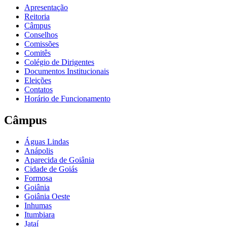
Apresentação
Reitoria
Câmpus
Conselhos
Comissões
Comitês
Colégio de Dirigentes
Documentos Institucionais
Eleições
Contatos
Horário de Funcionamento
Câmpus
Águas Lindas
Anápolis
Aparecida de Goiânia
Cidade de Goiás
Formosa
Goiânia
Goiânia Oeste
Inhumas
Itumbiara
Jataí