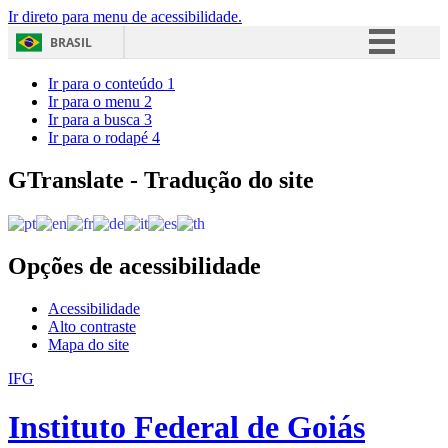
Ir direto para menu de acessibilidade.
BRASIL
Simplifique!
Ir para o conteúdo
1
Ir para o menu
2
Comunica BR
Ir para a busca
3
Ir para o rodapé
4
Participe
Acesso à informação
GTranslate - Tradução do site
Legislação
Canais
Opções de acessibilidade
Acessibilidade
Alto contraste
Mapa do site
IFG
Instituto Federal de Goiás