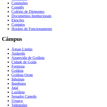
Comissões
Comitês
Colégio de Dirigentes
Documentos Institucionais
Eleições
Contatos
Horário de Funcionamento
Câmpus
Águas Lindas
Anápolis
Aparecida de Goiânia
Cidade de Goiás
Formosa
Goiânia
Goiânia Oeste
Inhumas
Itumbiara
Jataí
Luziânia
Senador Canedo
Uruaçu
Valparaíso