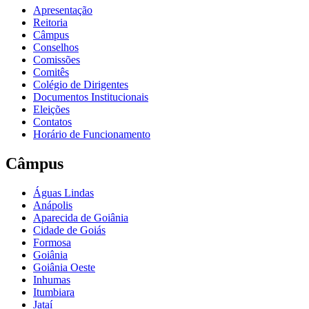
Apresentação
Reitoria
Câmpus
Conselhos
Comissões
Comitês
Colégio de Dirigentes
Documentos Institucionais
Eleições
Contatos
Horário de Funcionamento
Câmpus
Águas Lindas
Anápolis
Aparecida de Goiânia
Cidade de Goiás
Formosa
Goiânia
Goiânia Oeste
Inhumas
Itumbiara
Jataí