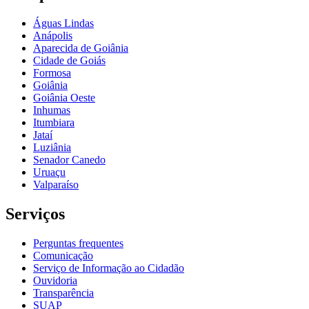
Águas Lindas
Anápolis
Aparecida de Goiânia
Cidade de Goiás
Formosa
Goiânia
Goiânia Oeste
Inhumas
Itumbiara
Jataí
Luziânia
Senador Canedo
Uruaçu
Valparaíso
Serviços
Perguntas frequentes
Comunicação
Serviço de Informação ao Cidadão
Ouvidoria
Transparência
SUAP