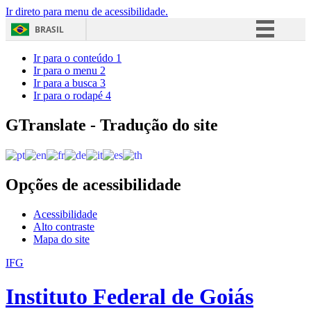
Ir direto para menu de acessibilidade.
BRASIL
Simplifique!
Ir para o conteúdo
1
Ir para o menu
2
Comunica BR
Ir para a busca
3
Ir para o rodapé
4
Participe
Acesso à informação
GTranslate - Tradução do site
Legislação
Canais
Opções de acessibilidade
Acessibilidade
Alto contraste
Mapa do site
IFG
Instituto Federal de Goiás