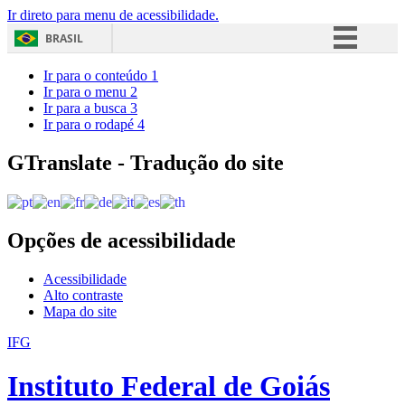
Ir direto para menu de acessibilidade.
BRASIL
Simplifique!
Ir para o conteúdo
1
Ir para o menu
2
Comunica BR
Ir para a busca
3
Ir para o rodapé
4
Participe
Acesso à informação
GTranslate - Tradução do site
Legislação
Canais
Opções de acessibilidade
Acessibilidade
Alto contraste
Mapa do site
IFG
Instituto Federal de Goiás