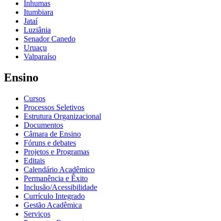
Inhumas
Itumbiara
Jataí
Luziânia
Senador Canedo
Uruaçu
Valparaíso
Ensino
Cursos
Processos Seletivos
Estrutura Organizacional
Documentos
Câmara de Ensino
Fóruns e debates
Projetos e Programas
Editais
Calendário Acadêmico
Permanência e Êxito
Inclusão/Acessibilidade
Currículo Integrado
Gestão Acadêmica
Serviços