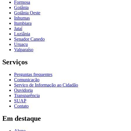
Formosa
Goiânia
Goiânia Oeste
Inhumas
Itumbiara
Jataí
Luziânia
Senador Canedo
Uruaçu
Valparaíso
Serviços
Perguntas frequentes
Comunicação
Serviço de Informação ao Cidadão
Ouvidoria
Transparência
SUAP
Contato
Em destaque
Aluno