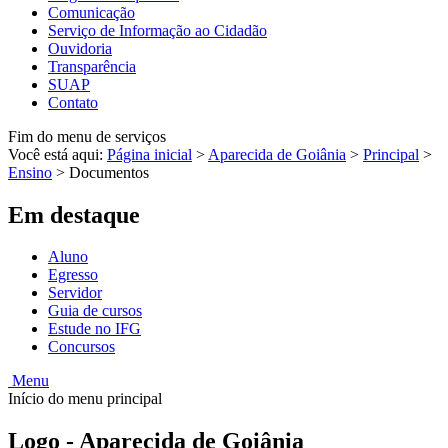
Comunicação
Serviço de Informação ao Cidadão
Ouvidoria
Transparência
SUAP
Contato
Fim do menu de serviços
Você está aqui:
Página inicial
>
Aparecida de Goiânia
>
Principal
>
Ensino
>
Documentos
Em destaque
Aluno
Egresso
Servidor
Guia de cursos
Estude no IFG
Concursos
Menu
Início do menu principal
Logo - Aparecida de Goiânia