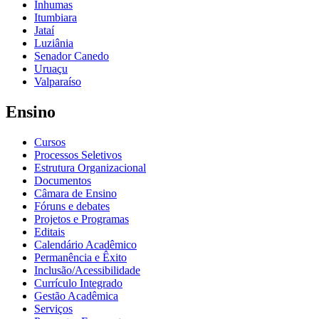
Inhumas
Itumbiara
Jataí
Luziânia
Senador Canedo
Uruaçu
Valparaíso
Ensino
Cursos
Processos Seletivos
Estrutura Organizacional
Documentos
Câmara de Ensino
Fóruns e debates
Projetos e Programas
Editais
Calendário Acadêmico
Permanência e Êxito
Inclusão/Acessibilidade
Currículo Integrado
Gestão Acadêmica
Serviços