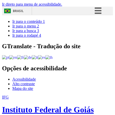
Ir direto para menu de acessibilidade.
BRASIL
Simplifique!
Ir para o conteúdo
1
Ir para o menu
2
Comunica BR
Ir para a busca
3
Ir para o rodapé
4
Participe
Acesso à informação
GTranslate - Tradução do site
Legislação
Canais
Opções de acessibilidade
Acessibilidade
Alto contraste
Mapa do site
IFG
Instituto Federal de Goiás