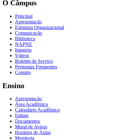
O Câmpus
Principal
Apresentação
Estrutura Organizacional
Comunicação
Biblioteca
NAPNE
Imagens
Vídeos
Boletim de Serviço
Perguntas Frequentes
Contato
Ensino
Apresentação
Área Acadêmica
Calendário Acadêmico
Editais
Documentos
Mural de Avisos
Horários de Aulas
Monitoria