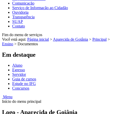
Comunicação
Serviço de Informação ao Cidadão
Ouvidoria
Transparência
SUAP
Contato
Fim do menu de serviços
Você está aqui:
Página inicial
>
Aparecida de Goiânia
>
Principal
>
Ensino
>
Documentos
Em destaque
Aluno
Egresso
Servidor
Guia de cursos
Estude no IFG
Concursos
Menu
Início do menu principal
Logo - Aparecida de Goiânia