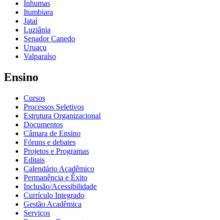
Inhumas
Itumbiara
Jataí
Luziânia
Senador Canedo
Uruaçu
Valparaíso
Ensino
Cursos
Processos Seletivos
Estrutura Organizacional
Documentos
Câmara de Ensino
Fóruns e debates
Projetos e Programas
Editais
Calendário Acadêmico
Permanência e Êxito
Inclusão/Acessibilidade
Currículo Integrado
Gestão Acadêmica
Serviços