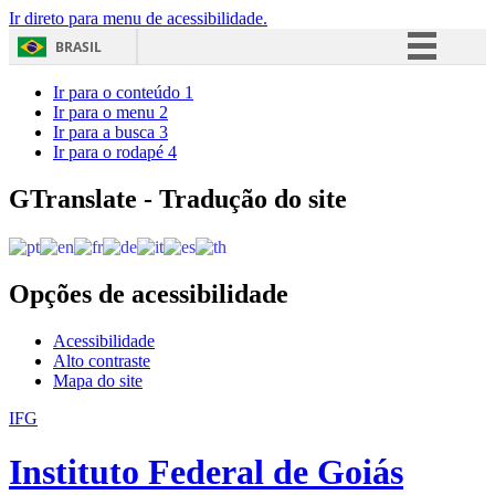
Ir direto para menu de acessibilidade.
BRASIL
Simplifique!
Ir para o conteúdo
1
Ir para o menu
2
Comunica BR
Ir para a busca
3
Ir para o rodapé
4
Participe
Acesso à informação
GTranslate - Tradução do site
Legislação
Canais
Opções de acessibilidade
Acessibilidade
Alto contraste
Mapa do site
IFG
Instituto Federal de Goiás