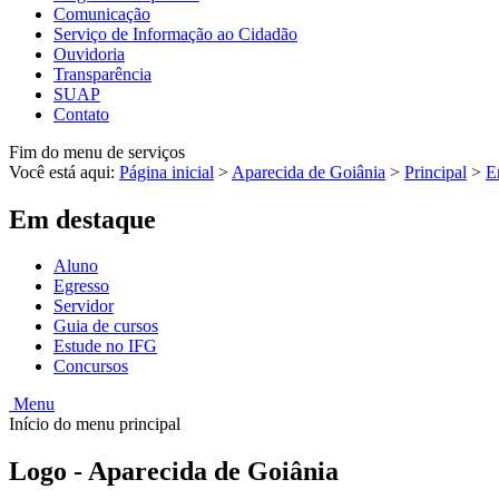
Comunicação
Serviço de Informação ao Cidadão
Ouvidoria
Transparência
SUAP
Contato
Fim do menu de serviços
Você está aqui:
Página inicial
>
Aparecida de Goiânia
>
Principal
>
E
Em destaque
Aluno
Egresso
Servidor
Guia de cursos
Estude no IFG
Concursos
Menu
Início do menu principal
Logo - Aparecida de Goiânia