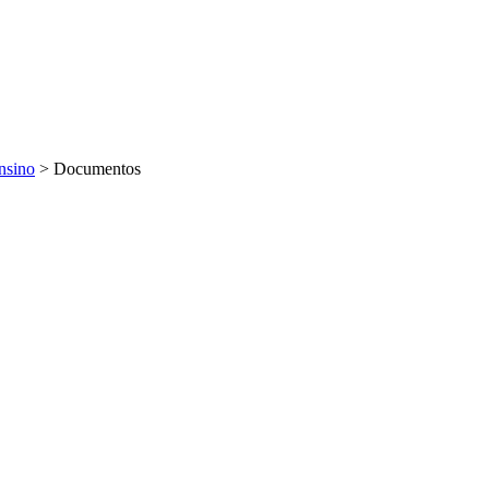
nsino
>
Documentos