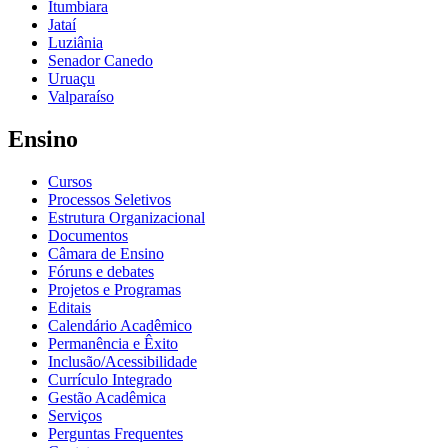
Itumbiara
Jataí
Luziânia
Senador Canedo
Uruaçu
Valparaíso
Ensino
Cursos
Processos Seletivos
Estrutura Organizacional
Documentos
Câmara de Ensino
Fóruns e debates
Projetos e Programas
Editais
Calendário Acadêmico
Permanência e Êxito
Inclusão/Acessibilidade
Currículo Integrado
Gestão Acadêmica
Serviços
Perguntas Frequentes