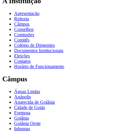
A Instituição
Apresentação
Reitoria
Câmpus
Conselhos
Comissões
Comitês
Colégio de Dirigentes
Documentos Institucionais
Eleições
Contatos
Horário de Funcionamento
Câmpus
Águas Lindas
Anápolis
Aparecida de Goiânia
Cidade de Goiás
Formosa
Goiânia
Goiânia Oeste
Inhumas