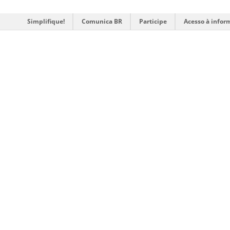
Simplifique!
Comunica BR
Participe
Acesso à infor