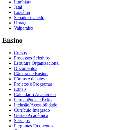
Itumbiara
Jataí
Luziânia
Senador Canedo
Uruaçu
Valparaíso
Ensino
Cursos
Processos Seletivos
Estrutura Organizacional
Documentos
Câmara de Ensino
Fóruns e debates
Projetos e Programas
Editais
Calendário Acadêmico
Permanência e Êxito
Inclusão/Acessibilidade
Currículo Integrado
Gestão Acadêmica
Serviços
Perguntas Frequentes