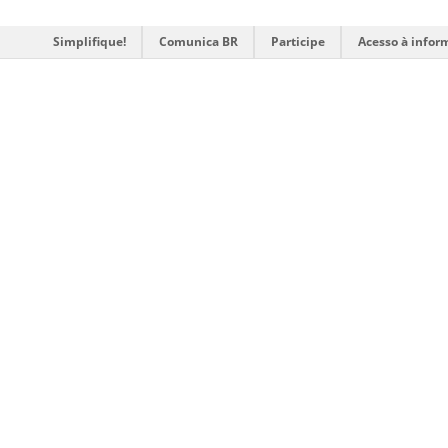
Simplifique!
Comunica BR
Participe
Acesso à infor