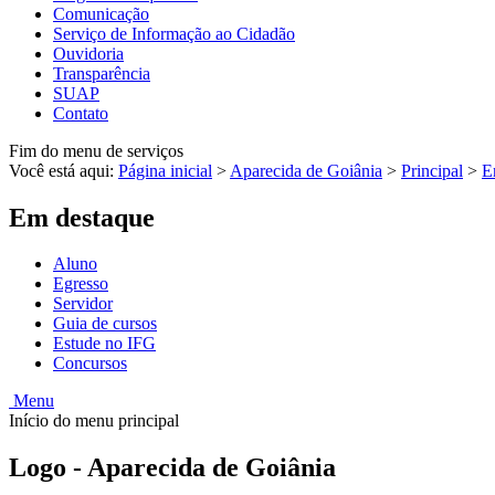
Comunicação
Serviço de Informação ao Cidadão
Ouvidoria
Transparência
SUAP
Contato
Fim do menu de serviços
Você está aqui:
Página inicial
>
Aparecida de Goiânia
>
Principal
>
E
Em destaque
Aluno
Egresso
Servidor
Guia de cursos
Estude no IFG
Concursos
Menu
Início do menu principal
Logo - Aparecida de Goiânia