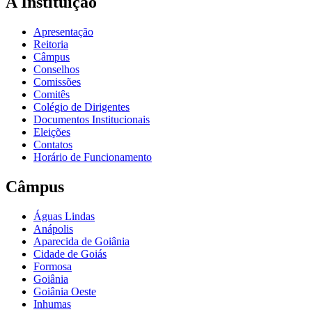
A Instituição
Apresentação
Reitoria
Câmpus
Conselhos
Comissões
Comitês
Colégio de Dirigentes
Documentos Institucionais
Eleições
Contatos
Horário de Funcionamento
Câmpus
Águas Lindas
Anápolis
Aparecida de Goiânia
Cidade de Goiás
Formosa
Goiânia
Goiânia Oeste
Inhumas