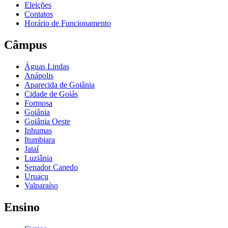
Eleições
Contatos
Horário de Funcionamento
Câmpus
Águas Lindas
Anápolis
Aparecida de Goiânia
Cidade de Goiás
Formosa
Goiânia
Goiânia Oeste
Inhumas
Itumbiara
Jataí
Luziânia
Senador Canedo
Uruaçu
Valparaíso
Ensino