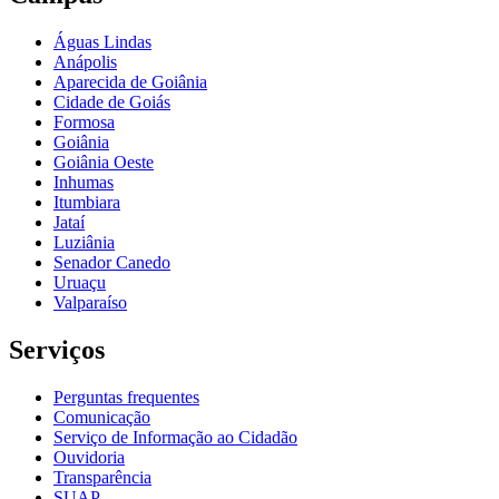
Águas Lindas
Anápolis
Aparecida de Goiânia
Cidade de Goiás
Formosa
Goiânia
Goiânia Oeste
Inhumas
Itumbiara
Jataí
Luziânia
Senador Canedo
Uruaçu
Valparaíso
Serviços
Perguntas frequentes
Comunicação
Serviço de Informação ao Cidadão
Ouvidoria
Transparência
SUAP