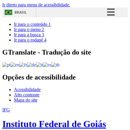
Ir direto para menu de acessibilidade.
BRASIL
Simplifique!
Ir para o conteúdo
1
Ir para o menu
2
Comunica BR
Ir para a busca
3
Ir para o rodapé
4
Participe
Acesso à informação
GTranslate - Tradução do site
Legislação
Canais
Opções de acessibilidade
Acessibilidade
Alto contraste
Mapa do site
IFG
Instituto Federal de Goiás