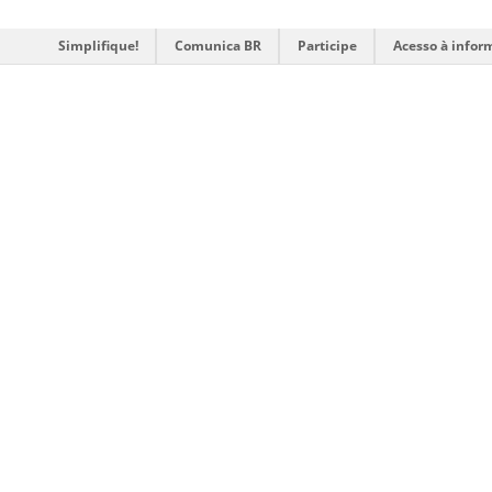
Simplifique!
Comunica BR
Participe
Acesso à infor