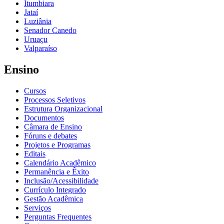
Itumbiara
Jataí
Luziânia
Senador Canedo
Uruaçu
Valparaíso
Ensino
Cursos
Processos Seletivos
Estrutura Organizacional
Documentos
Câmara de Ensino
Fóruns e debates
Projetos e Programas
Editais
Calendário Acadêmico
Permanência e Êxito
Inclusão/Acessibilidade
Currículo Integrado
Gestão Acadêmica
Serviços
Perguntas Frequentes