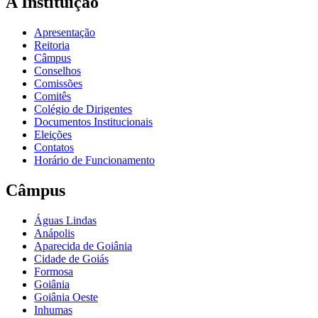
A Instituição
Apresentação
Reitoria
Câmpus
Conselhos
Comissões
Comitês
Colégio de Dirigentes
Documentos Institucionais
Eleições
Contatos
Horário de Funcionamento
Câmpus
Águas Lindas
Anápolis
Aparecida de Goiânia
Cidade de Goiás
Formosa
Goiânia
Goiânia Oeste
Inhumas