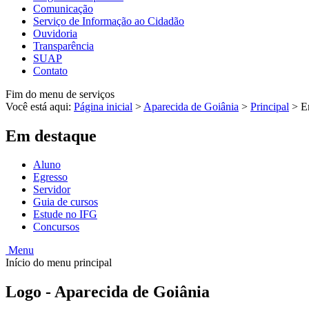
Comunicação
Serviço de Informação ao Cidadão
Ouvidoria
Transparência
SUAP
Contato
Fim do menu de serviços
Você está aqui:
Página inicial
>
Aparecida de Goiânia
>
Principal
>
E
Em destaque
Aluno
Egresso
Servidor
Guia de cursos
Estude no IFG
Concursos
Menu
Início do menu principal
Logo - Aparecida de Goiânia