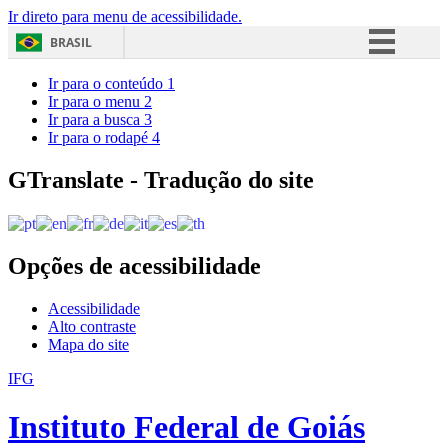
Ir direto para menu de acessibilidade.
BRASIL
Simplifique!
Ir para o conteúdo
1
Ir para o menu
2
Comunica BR
Ir para a busca
3
Ir para o rodapé
4
Participe
Acesso à informação
GTranslate - Tradução do site
Legislação
Canais
Opções de acessibilidade
Acessibilidade
Alto contraste
Mapa do site
IFG
Instituto Federal de Goiás