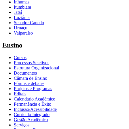
Inhumas
Itumbiara
Jataí
Luziânia
Senador Canedo
Uruaçu
Valparaíso
Ensino
Cursos
Processos Seletivos
Estrutura Organizacional
Documentos
Câmara de Ensino
Fóruns e debates
Projetos e Programas
Editais
Calendário Acadêmico
Permanência e Êxito
Inclusão/Acessibilidade
Currículo Integrado
Gestão Acadêmica
Serviços