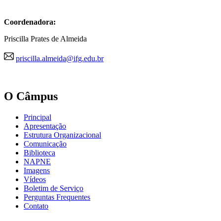
Coordenadora:
Priscilla Prates de Almeida
priscilla.almeida@ifg.edu.br
O Câmpus
Principal
Apresentação
Estrutura Organizacional
Comunicação
Biblioteca
NAPNE
Imagens
Vídeos
Boletim de Serviço
Perguntas Frequentes
Contato