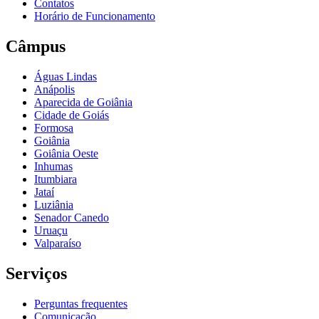
Contatos
Horário de Funcionamento
Câmpus
Águas Lindas
Anápolis
Aparecida de Goiânia
Cidade de Goiás
Formosa
Goiânia
Goiânia Oeste
Inhumas
Itumbiara
Jataí
Luziânia
Senador Canedo
Uruaçu
Valparaíso
Serviços
Perguntas frequentes
Comunicação