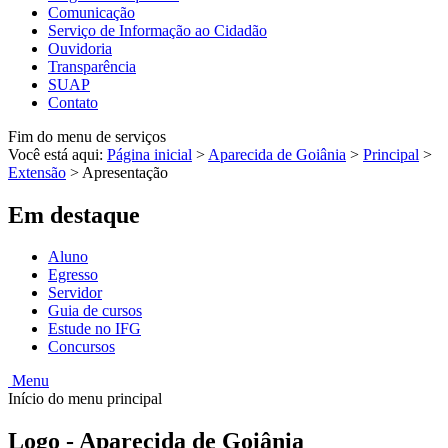
Comunicação
Serviço de Informação ao Cidadão
Ouvidoria
Transparência
SUAP
Contato
Fim do menu de serviços
Você está aqui:
Página inicial
>
Aparecida de Goiânia
>
Principal
>
Extensão
>
Apresentação
Em destaque
Aluno
Egresso
Servidor
Guia de cursos
Estude no IFG
Concursos
Menu
Início do menu principal
Logo - Aparecida de Goiânia