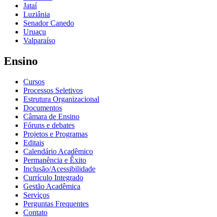
Jataí
Luziânia
Senador Canedo
Uruaçu
Valparaíso
Ensino
Cursos
Processos Seletivos
Estrutura Organizacional
Documentos
Câmara de Ensino
Fóruns e debates
Projetos e Programas
Editais
Calendário Acadêmico
Permanência e Êxito
Inclusão/Acessibilidade
Currículo Integrado
Gestão Acadêmica
Serviços
Perguntas Frequentes
Contato