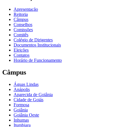
Apresentação
Reitoria
Câmpus
Conselhos
Comissões
Comitês
Colégio de Dirigentes
Documentos Institucionais
Eleições
Contatos
Horário de Funcionamento
Câmpus
Águas Lindas
Anápolis
Aparecida de Goiânia
Cidade de Goiás
Formosa
Goiânia
Goiânia Oeste
Inhumas
Itumbiara