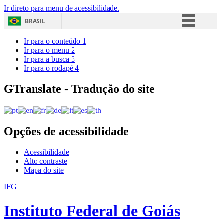
Ir direto para menu de acessibilidade.
BRASIL
Simplifique!
Ir para o conteúdo
1
Ir para o menu
2
Comunica BR
Ir para a busca
3
Ir para o rodapé
4
Participe
Acesso à informação
GTranslate - Tradução do site
Legislação
Canais
Opções de acessibilidade
Acessibilidade
Alto contraste
Mapa do site
IFG
Instituto Federal de Goiás