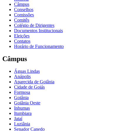
Câmpus
Conselhos
Comissões
Comitês
Colégio de Dirigentes
Documentos Institucionais
Eleições
Contatos
Horário de Funcionamento
Câmpus
Águas Lindas
Anápolis
Aparecida de Goiânia
Cidade de Goiás
Formosa
Goiânia
Goiânia Oeste
Inhumas
Itumbiara
Jataí
Luziânia
Senador Canedo