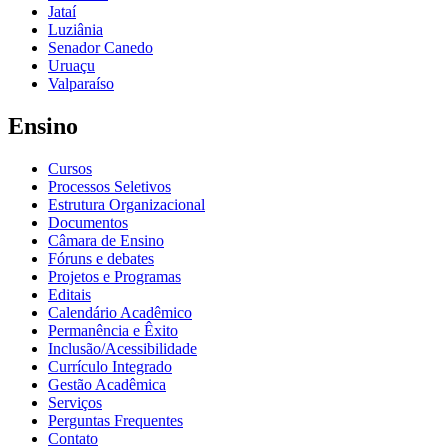
Jataí
Luziânia
Senador Canedo
Uruaçu
Valparaíso
Ensino
Cursos
Processos Seletivos
Estrutura Organizacional
Documentos
Câmara de Ensino
Fóruns e debates
Projetos e Programas
Editais
Calendário Acadêmico
Permanência e Êxito
Inclusão/Acessibilidade
Currículo Integrado
Gestão Acadêmica
Serviços
Perguntas Frequentes
Contato