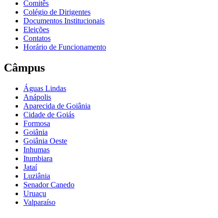
Comitês
Colégio de Dirigentes
Documentos Institucionais
Eleições
Contatos
Horário de Funcionamento
Câmpus
Águas Lindas
Anápolis
Aparecida de Goiânia
Cidade de Goiás
Formosa
Goiânia
Goiânia Oeste
Inhumas
Itumbiara
Jataí
Luziânia
Senador Canedo
Uruaçu
Valparaíso