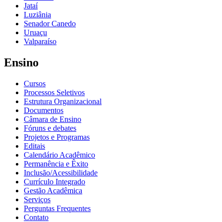
Jataí
Luziânia
Senador Canedo
Uruaçu
Valparaíso
Ensino
Cursos
Processos Seletivos
Estrutura Organizacional
Documentos
Câmara de Ensino
Fóruns e debates
Projetos e Programas
Editais
Calendário Acadêmico
Permanência e Êxito
Inclusão/Acessibilidade
Currículo Integrado
Gestão Acadêmica
Serviços
Perguntas Frequentes
Contato