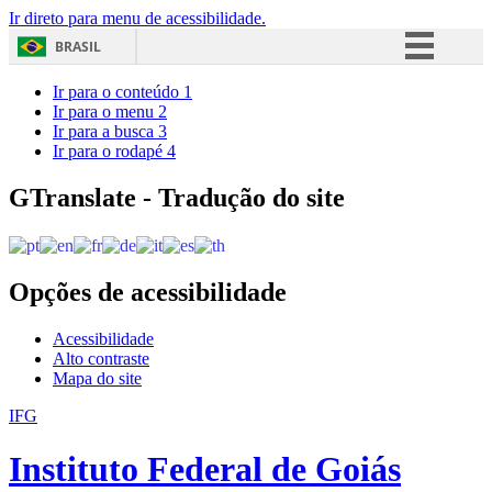
Ir direto para menu de acessibilidade.
BRASIL
Simplifique!
Ir para o conteúdo
1
Ir para o menu
2
Comunica BR
Ir para a busca
3
Ir para o rodapé
4
Participe
Acesso à informação
GTranslate - Tradução do site
Legislação
Canais
Opções de acessibilidade
Acessibilidade
Alto contraste
Mapa do site
IFG
Instituto Federal de Goiás