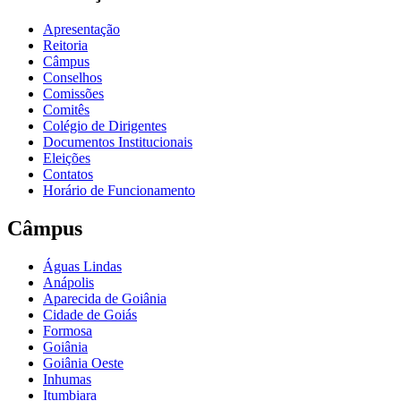
Apresentação
Reitoria
Câmpus
Conselhos
Comissões
Comitês
Colégio de Dirigentes
Documentos Institucionais
Eleições
Contatos
Horário de Funcionamento
Câmpus
Águas Lindas
Anápolis
Aparecida de Goiânia
Cidade de Goiás
Formosa
Goiânia
Goiânia Oeste
Inhumas
Itumbiara