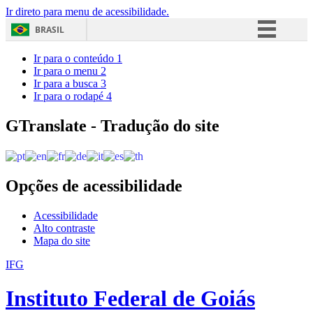
Ir direto para menu de acessibilidade.
BRASIL
Simplifique!
Ir para o conteúdo
1
Ir para o menu
2
Comunica BR
Ir para a busca
3
Ir para o rodapé
4
Participe
Acesso à informação
GTranslate - Tradução do site
Legislação
Canais
Opções de acessibilidade
Acessibilidade
Alto contraste
Mapa do site
IFG
Instituto Federal de Goiás