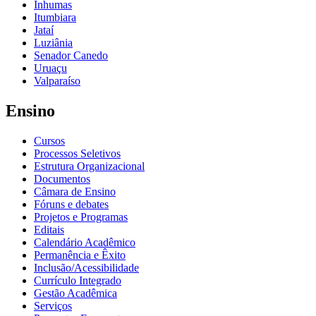
Inhumas
Itumbiara
Jataí
Luziânia
Senador Canedo
Uruaçu
Valparaíso
Ensino
Cursos
Processos Seletivos
Estrutura Organizacional
Documentos
Câmara de Ensino
Fóruns e debates
Projetos e Programas
Editais
Calendário Acadêmico
Permanência e Êxito
Inclusão/Acessibilidade
Currículo Integrado
Gestão Acadêmica
Serviços