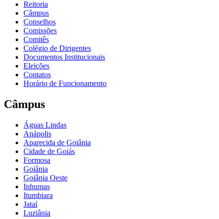
Reitoria
Câmpus
Conselhos
Comissões
Comitês
Colégio de Dirigentes
Documentos Institucionais
Eleições
Contatos
Horário de Funcionamento
Câmpus
Águas Lindas
Anápolis
Aparecida de Goiânia
Cidade de Goiás
Formosa
Goiânia
Goiânia Oeste
Inhumas
Itumbiara
Jataí
Luziânia