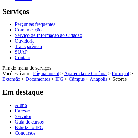
Serviços
Perguntas frequentes
Comunicação
Serviço de Informação ao Cidadão
Ouvidoria
Transparência
SUAP
Contato
Fim do menu de serviços
Você está aqui:
Página inicial
>
Aparecida de Goiânia
>
Principal
>
Extensão
>
Documentos
>
IFG
>
Câmpus
>
Anápolis
>
Setores
Em destaque
Aluno
Egresso
Servidor
Guia de cursos
Estude no IFG
Concursos