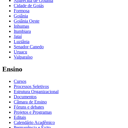
Aparecida de Goiânia
Cidade de Goiás
Formosa
Goiânia
Goiânia Oeste
Inhumas
Itumbiara
Jataí
Luziânia
Senador Canedo
Uruaçu
Valparaíso
Ensino
Cursos
Processos Seletivos
Estrutura Organizacional
Documentos
Câmara de Ensino
Fóruns e debates
Projetos e Programas
Editais
Calendário Acadêmico
Permanência e Êxito