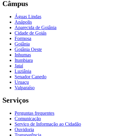
Câmpus
Águas Lindas
Anápolis
Aparecida de Goiânia
Cidade de Goiás
Formosa
Goiânia
Goiânia Oeste
Inhumas
Itumbiara
Jataí
Luziânia
Senador Canedo
Uruaçu
Valparaíso
Serviços
Perguntas frequentes
Comunicação
Serviço de Informação ao Cidadão
Ouvidoria
Transparência