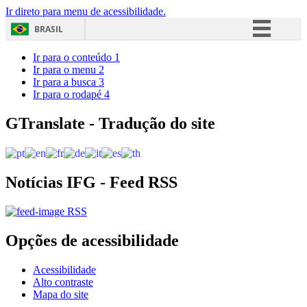
Ir direto para menu de acessibilidade.
BRASIL
Simplifique!
Ir para o conteúdo
1
Ir para o menu
2
Comunica BR
Ir para a busca
3
Ir para o rodapé
4
Participe
Acesso à informação
GTranslate - Tradução do site
Legislação
Canais
Notícias IFG - Feed RSS
RSS
Opções de acessibilidade
Acessibilidade
Alto contraste
Mapa do site