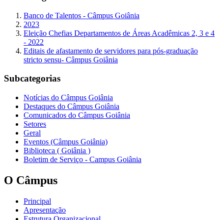
Banco de Talentos - Câmpus Goiânia
2023
Eleição Chefias Departamentos de Áreas Acadêmicas 2, 3 e 4
- 2022
Editais de afastamento de servidores para pós-graduação
stricto sensu- Câmpus Goiânia
Subcategorias
Notícias do Câmpus Goiânia
Destaques do Câmpus Goiânia
Comunicados do Câmpus Goiânia
Setores
Geral
Eventos (Câmpus Goiânia)
Biblioteca ( Goiânia )
Boletim de Serviço - Campus Goiânia
O Câmpus
Principal
Apresentação
Estrutura Organizacional