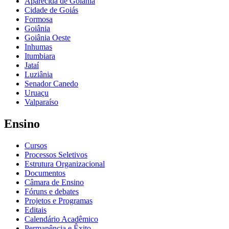
Aparecida de Goiânia
Cidade de Goiás
Formosa
Goiânia
Goiânia Oeste
Inhumas
Itumbiara
Jataí
Luziânia
Senador Canedo
Uruaçu
Valparaíso
Ensino
Cursos
Processos Seletivos
Estrutura Organizacional
Documentos
Câmara de Ensino
Fóruns e debates
Projetos e Programas
Editais
Calendário Acadêmico
Permanência e Êxito