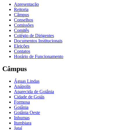
Apresentação
Reitoria
Câmpus
Conselhos
Comissões
Comitês
Colégio de Dirigentes
Documentos Institucionais
Eleições
Contatos
Horário de Funcionamento
Câmpus
Águas Lindas
Anápolis
Aparecida de Goiânia
Cidade de Goiás
Formosa
Goiânia
Goiânia Oeste
Inhumas
Itumbiara
Jataí