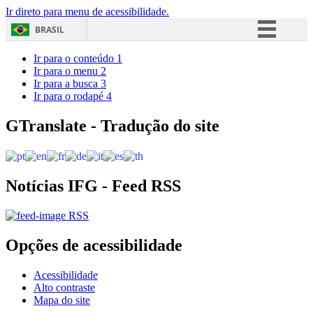
Ir direto para menu de acessibilidade.
BRASIL
Simplifique!
Ir para o conteúdo
1
Ir para o menu
2
Comunica BR
Ir para a busca
3
Ir para o rodapé
4
Participe
Acesso à informação
GTranslate - Tradução do site
Legislação
Canais
Notícias IFG - Feed RSS
RSS
Opções de acessibilidade
Acessibilidade
Alto contraste
Mapa do site