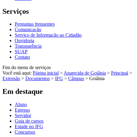
Serviços
Perguntas frequentes
Comunicação
Serviço de Informação ao Cidadão
Ouvidoria
Transparência
SUAP
Contato
Fim do menu de serviços
Você está aqui:
Página inicial
>
Aparecida de Goiânia
>
Principal
>
Extensão
>
Documentos
>
IFG
>
Câmpus
>
Goiânia
Em destaque
Aluno
Egresso
Servidor
Guia de cursos
Estude no IFG
Concursos