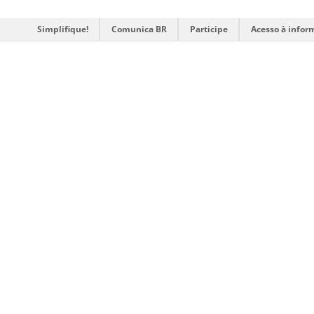
Simplifique!
Comunica BR
Participe
Acesso à infor