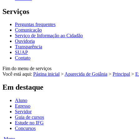
Serviços
Perguntas frequentes
Comunicação
Serviço de Informação ao Cidadão
Ouvidoria
Transparência
SUAP
Contato
Fim do menu de serviços
Você está aqui:
Página inicial
>
Aparecida de Goiânia
>
Principal
>
E
Em destaque
Aluno
Egresso
Servidor
Guia de cursos
Estude no IFG
Concursos
Menu