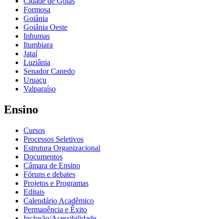
Cidade de Goiás
Formosa
Goiânia
Goiânia Oeste
Inhumas
Itumbiara
Jataí
Luziânia
Senador Canedo
Uruaçu
Valparaíso
Ensino
Cursos
Processos Seletivos
Estrutura Organizacional
Documentos
Câmara de Ensino
Fóruns e debates
Projetos e Programas
Editais
Calendário Acadêmico
Permanência e Êxito
Inclusão/Acessibilidade