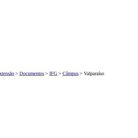
xtensão
>
Documentos
>
IFG
>
Câmpus
>
Valparaíso