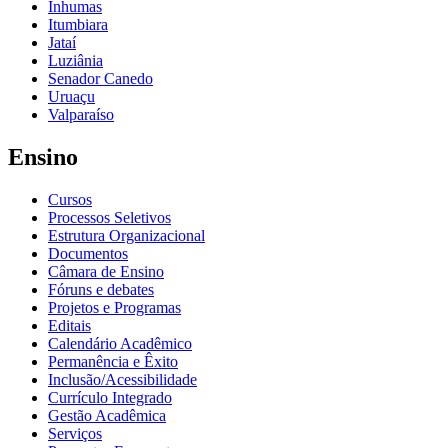
Inhumas
Itumbiara
Jataí
Luziânia
Senador Canedo
Uruaçu
Valparaíso
Ensino
Cursos
Processos Seletivos
Estrutura Organizacional
Documentos
Câmara de Ensino
Fóruns e debates
Projetos e Programas
Editais
Calendário Acadêmico
Permanência e Êxito
Inclusão/Acessibilidade
Currículo Integrado
Gestão Acadêmica
Serviços