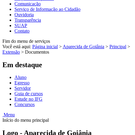
Comunicação
Serviço de Informação ao Cidadão
Ouvidoria
Transparência
SUAP
Contato
Fim do menu de serviços
Você está aqui:
Página inicial
>
Aparecida de Goiânia
>
Principal
>
Extensão
>
Documentos
Em destaque
Aluno
Egresso
Servidor
Guia de cursos
Estude no IFG
Concursos
Menu
Início do menu principal
Logo - Aparecida de Goiânia