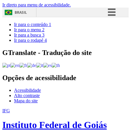
Ir direto para menu de acessibilidade.
BRASIL
Simplifique!
Ir para o conteúdo
1
Ir para o menu
2
Comunica BR
Ir para a busca
3
Ir para o rodapé
4
Participe
Acesso à informação
GTranslate - Tradução do site
Legislação
Canais
Opções de acessibilidade
Acessibilidade
Alto contraste
Mapa do site
IFG
Instituto Federal de Goiás