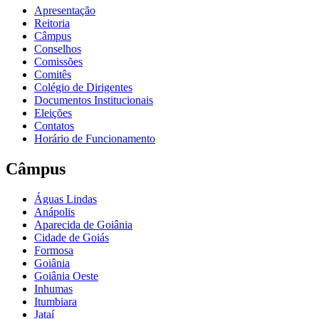
Apresentação
Reitoria
Câmpus
Conselhos
Comissões
Comitês
Colégio de Dirigentes
Documentos Institucionais
Eleições
Contatos
Horário de Funcionamento
Câmpus
Águas Lindas
Anápolis
Aparecida de Goiânia
Cidade de Goiás
Formosa
Goiânia
Goiânia Oeste
Inhumas
Itumbiara
Jataí