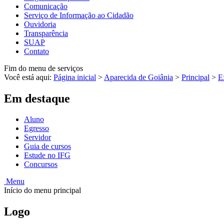
Comunicação
Serviço de Informação ao Cidadão
Ouvidoria
Transparência
SUAP
Contato
Fim do menu de serviços
Você está aqui:
Página inicial
>
Aparecida de Goiânia
>
Principal
>
E
Em destaque
Aluno
Egresso
Servidor
Guia de cursos
Estude no IFG
Concursos
Menu
Início do menu principal
Logo