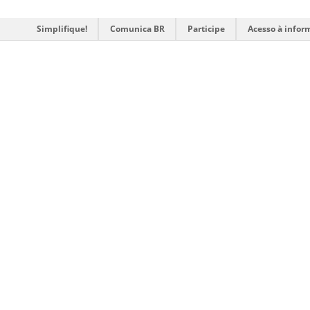
Simplifique!
Comunica BR
Participe
Acesso à infor