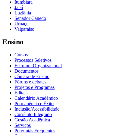
Itumbiara
Jataí
Luziânia
Senador Canedo
Uruaçu
Valparaíso
Ensino
Cursos
Processos Seletivos
Estrutura Organizacional
Documentos
Câmara de Ensino
Fóruns e debates
Projetos e Programas
Editais
Calendário Acadêmico
Permanência e Êxito
Inclusão/Acessibilidade
Currículo Integrado
Gestão Acadêmica
Serviços
Perguntas Frequentes