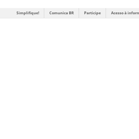
Simplifique!
Comunica BR
Participe
Acesso à infor