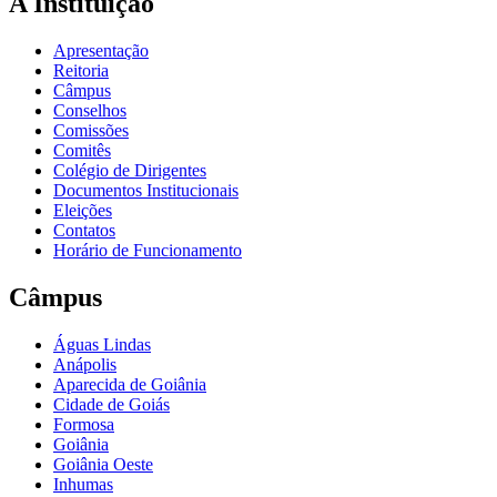
A Instituição
Apresentação
Reitoria
Câmpus
Conselhos
Comissões
Comitês
Colégio de Dirigentes
Documentos Institucionais
Eleições
Contatos
Horário de Funcionamento
Câmpus
Águas Lindas
Anápolis
Aparecida de Goiânia
Cidade de Goiás
Formosa
Goiânia
Goiânia Oeste
Inhumas