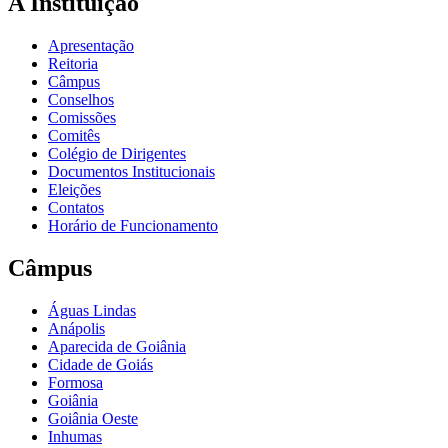
A Instituição
Apresentação
Reitoria
Câmpus
Conselhos
Comissões
Comitês
Colégio de Dirigentes
Documentos Institucionais
Eleições
Contatos
Horário de Funcionamento
Câmpus
Águas Lindas
Anápolis
Aparecida de Goiânia
Cidade de Goiás
Formosa
Goiânia
Goiânia Oeste
Inhumas