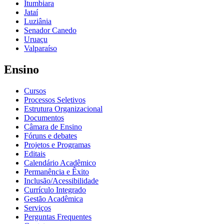
Itumbiara
Jataí
Luziânia
Senador Canedo
Uruaçu
Valparaíso
Ensino
Cursos
Processos Seletivos
Estrutura Organizacional
Documentos
Câmara de Ensino
Fóruns e debates
Projetos e Programas
Editais
Calendário Acadêmico
Permanência e Êxito
Inclusão/Acessibilidade
Currículo Integrado
Gestão Acadêmica
Serviços
Perguntas Frequentes