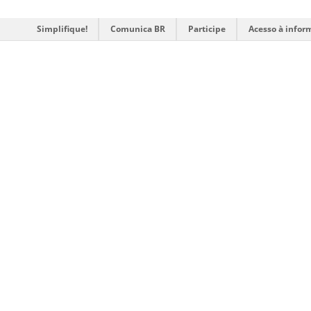
Simplifique!
Comunica BR
Participe
Acesso à infor