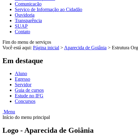
Comunicação
Serviço de Informação ao Cidadão
Ouvidoria
Transparência
SUAP
Contato
Fim do menu de serviços
Você está aqui:
Página inicial
>
Aparecida de Goiânia
>
Estrutura Or
Em destaque
Aluno
Egresso
Servidor
Guia de cursos
Estude no IFG
Concursos
Menu
Início do menu principal
Logo - Aparecida de Goiânia