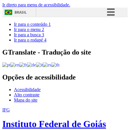
Ir direto para menu de acessibilidade.
BRASIL
Simplifique!
Ir para o conteúdo
1
Ir para o menu
2
Comunica BR
Ir para a busca
3
Ir para o rodapé
4
Participe
Acesso à informação
GTranslate - Tradução do site
Legislação
Canais
Opções de acessibilidade
Acessibilidade
Alto contraste
Mapa do site
IFG
Instituto Federal de Goiás