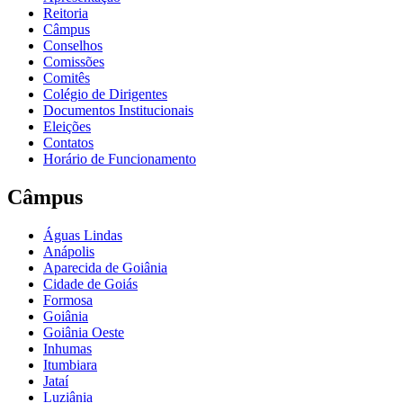
Reitoria
Câmpus
Conselhos
Comissões
Comitês
Colégio de Dirigentes
Documentos Institucionais
Eleições
Contatos
Horário de Funcionamento
Câmpus
Águas Lindas
Anápolis
Aparecida de Goiânia
Cidade de Goiás
Formosa
Goiânia
Goiânia Oeste
Inhumas
Itumbiara
Jataí
Luziânia