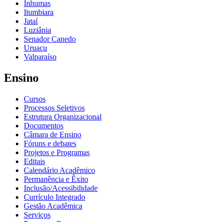
Inhumas
Itumbiara
Jataí
Luziânia
Senador Canedo
Uruaçu
Valparaíso
Ensino
Cursos
Processos Seletivos
Estrutura Organizacional
Documentos
Câmara de Ensino
Fóruns e debates
Projetos e Programas
Editais
Calendário Acadêmico
Permanência e Êxito
Inclusão/Acessibilidade
Currículo Integrado
Gestão Acadêmica
Serviços