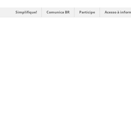
Simplifique!
Comunica BR
Participe
Acesso à infor