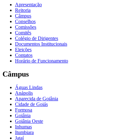
Apresentação
Reitoria
Câmpus
Conselhos
Comissões
Comitês
Colégio de Dirigentes
Documentos Institucionais
Eleições
Contatos
Horário de Funcionamento
Câmpus
Águas Lindas
Anápolis
Aparecida de Goiânia
Cidade de Goiás
Formosa
Goiânia
Goiânia Oeste
Inhumas
Itumbiara
Jataí