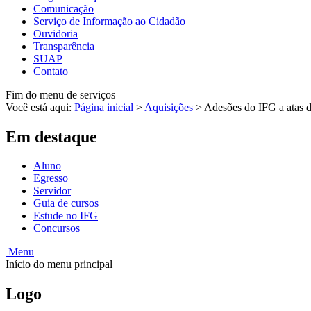
Comunicação
Serviço de Informação ao Cidadão
Ouvidoria
Transparência
SUAP
Contato
Fim do menu de serviços
Você está aqui:
Página inicial
>
Aquisições
>
Adesões do IFG a atas d
Em destaque
Aluno
Egresso
Servidor
Guia de cursos
Estude no IFG
Concursos
Menu
Início do menu principal
Logo