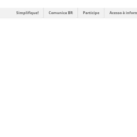
Simplifique!
Comunica BR
Participe
Acesso à infor