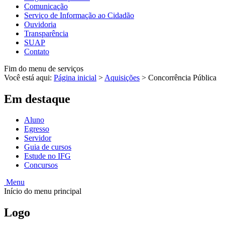
Comunicação
Serviço de Informação ao Cidadão
Ouvidoria
Transparência
SUAP
Contato
Fim do menu de serviços
Você está aqui:
Página inicial
>
Aquisições
>
Concorrência Pública
Em destaque
Aluno
Egresso
Servidor
Guia de cursos
Estude no IFG
Concursos
Menu
Início do menu principal
Logo