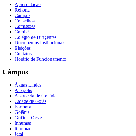
Apresentação
Reitoria
Câmpus
Conselhos
Comissões
Comitês
Colégio de Dirigentes
Documentos Institucionais
Eleições
Contatos
Horário de Funcionamento
Câmpus
Águas Lindas
Anápolis
Aparecida de Goiânia
Cidade de Goiás
Formosa
Goiânia
Goiânia Oeste
Inhumas
Itumbiara
Jataí