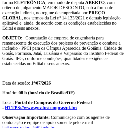
forma
ELETRÔNICA
, em modo de disputa
ABERTO
, com
critério de julgamento MAIOR DESCONTO, sob a forma de
execução indireta, no regime de empreitada por
PREÇO
GLOBA
L, nos termos da Lei nº 14.133/2021 e demais legislação
aplicável e, ainda, de acordo com as condições estabelecidas no
Edital e seus anexos.
OBJETO
: Contratação de empresa de engenharia para
remanescente de execução dos projetos de prevenção e combate a
incêndio - PPCI para os Câmpus Aparecida de Goiânia, Cidade de
Goiás, Formosa, Jataí, Luziânia e Valparaíso do Instituto Federal de
Goiás- IFG, conforme condições, quantidades e exigências
estabelecidas no Edital e seus anexos.
Data da sessão:
1º/07/2026
Horário:
08 h (horário de Brasília/DF)
Local:
Portal de Compras do Governo Federal
-
HTTPS://www.gov.br/compras/
pt-br/
Observação Importante:
Comunicação com os agentes de
contratação e equipe de apoio somente pelo e-mail
licitacoes.reitoria@ifg.edu.br