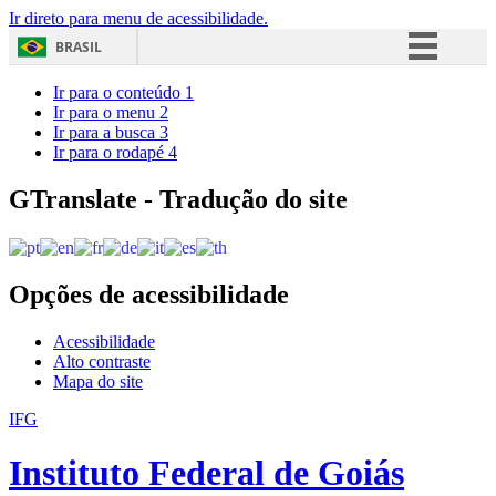
Ir direto para menu de acessibilidade.
BRASIL
Simplifique!
Ir para o conteúdo
1
Ir para o menu
2
Comunica BR
Ir para a busca
3
Ir para o rodapé
4
Participe
Acesso à informação
GTranslate - Tradução do site
Legislação
Canais
Opções de acessibilidade
Acessibilidade
Alto contraste
Mapa do site
IFG
Instituto Federal de Goiás