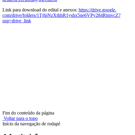
Link para download do edital e anexos:
https://drive.google.
com/drive/folders/
1TjfpNzXthhR1yshx5ne6VPy284Rtm
vcZ?
usp=drive_link
Fim do conteúdo da página
Voltar para o topo
Início da navegação de rodapé