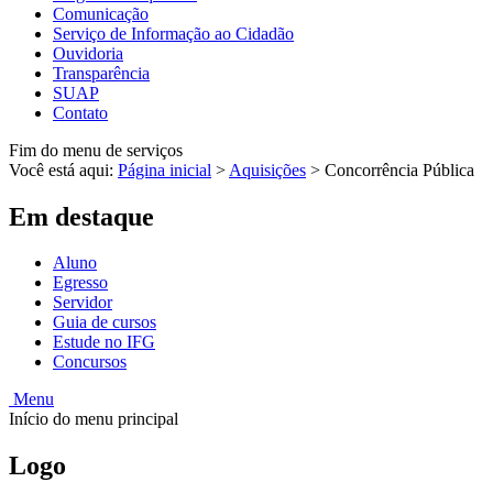
Comunicação
Serviço de Informação ao Cidadão
Ouvidoria
Transparência
SUAP
Contato
Fim do menu de serviços
Você está aqui:
Página inicial
>
Aquisições
>
Concorrência Pública
Em destaque
Aluno
Egresso
Servidor
Guia de cursos
Estude no IFG
Concursos
Menu
Início do menu principal
Logo