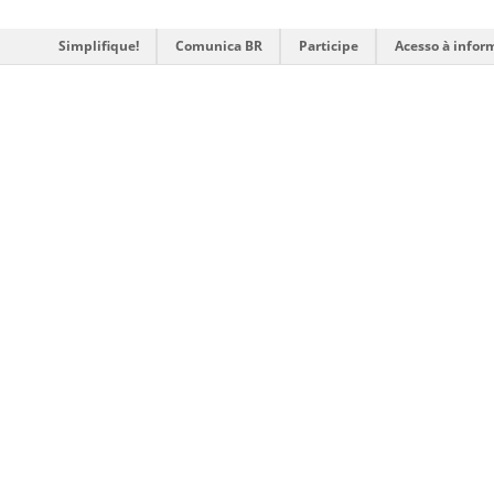
Simplifique!
Comunica BR
Participe
Acesso à infor