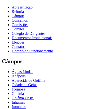
Apresentação
Reitoria
Câmpus
Conselhos
Comissões
Comitês
Colégio de Dirigentes
Documentos Institucionais
Eleições
Contatos
Horário de Funcionamento
Câmpus
Águas Lindas
Anápolis
Aparecida de Goiânia
Cidade de Goiás
Formosa
Goiânia
Goiânia Oeste
Inhumas
Itumbiara