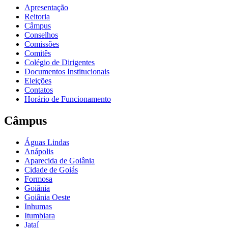
Apresentação
Reitoria
Câmpus
Conselhos
Comissões
Comitês
Colégio de Dirigentes
Documentos Institucionais
Eleições
Contatos
Horário de Funcionamento
Câmpus
Águas Lindas
Anápolis
Aparecida de Goiânia
Cidade de Goiás
Formosa
Goiânia
Goiânia Oeste
Inhumas
Itumbiara
Jataí