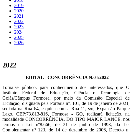
2018
2019
2020
2021
2022
2023
2024
2025
2026
2022
EDITAL - CONCORRÊNCIA N.01/2022
Torna-se público, para conhecimento dos interessados, que O
Instituto Federal de Educação, Ciência e Tecnologia de
Goiás/Câmpus Formosa, por meio da Comissão Especial de
Licitação, disignada pela Portaria nº. 101, de 19 de janeiro de 2021,
sediada na Rua 64, esquina com a Rua 11, s/n, Expansão Parque
Lago, CEP:73.813-816, Formosa - GO, realizará licitação, na
modalidade CONCORRÊNCIA, DO TIPO MAIOR LANCE, nos
termos da Lei nº8.666, de 21 de junho de 1993, da Lei
Complementar nº 123, de 14 de dezembro de 2006, Decreto n.