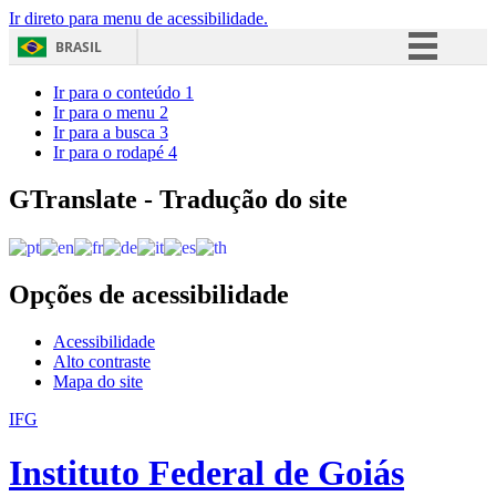
Ir direto para menu de acessibilidade.
BRASIL
Simplifique!
Ir para o conteúdo
1
Ir para o menu
2
Comunica BR
Ir para a busca
3
Ir para o rodapé
4
Participe
Acesso à informação
GTranslate - Tradução do site
Legislação
Canais
Opções de acessibilidade
Acessibilidade
Alto contraste
Mapa do site
IFG
Instituto Federal de Goiás