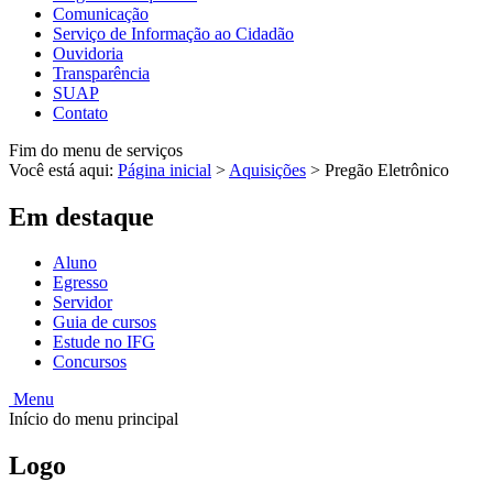
Comunicação
Serviço de Informação ao Cidadão
Ouvidoria
Transparência
SUAP
Contato
Fim do menu de serviços
Você está aqui:
Página inicial
>
Aquisições
>
Pregão Eletrônico
Em destaque
Aluno
Egresso
Servidor
Guia de cursos
Estude no IFG
Concursos
Menu
Início do menu principal
Logo