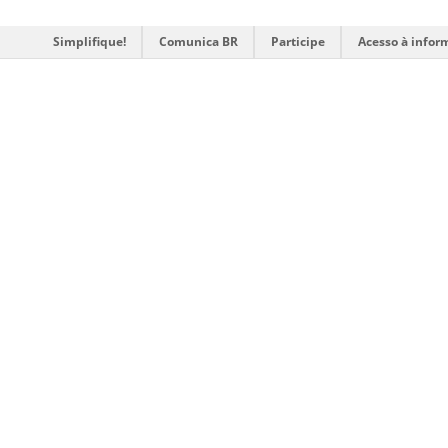
Simplifique!
Comunica BR
Participe
Acesso à infor