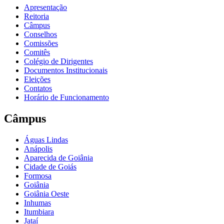
Apresentação
Reitoria
Câmpus
Conselhos
Comissões
Comitês
Colégio de Dirigentes
Documentos Institucionais
Eleições
Contatos
Horário de Funcionamento
Câmpus
Águas Lindas
Anápolis
Aparecida de Goiânia
Cidade de Goiás
Formosa
Goiânia
Goiânia Oeste
Inhumas
Itumbiara
Jataí