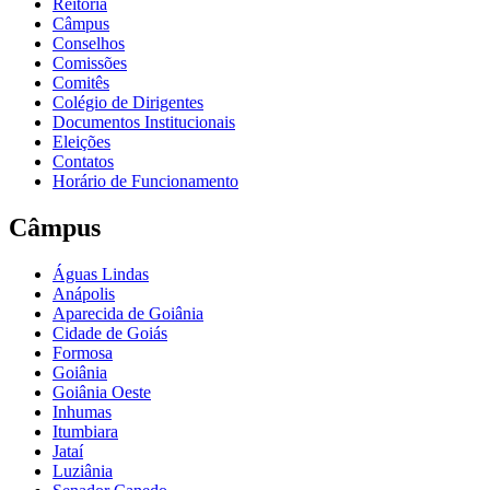
Reitoria
Câmpus
Conselhos
Comissões
Comitês
Colégio de Dirigentes
Documentos Institucionais
Eleições
Contatos
Horário de Funcionamento
Câmpus
Águas Lindas
Anápolis
Aparecida de Goiânia
Cidade de Goiás
Formosa
Goiânia
Goiânia Oeste
Inhumas
Itumbiara
Jataí
Luziânia