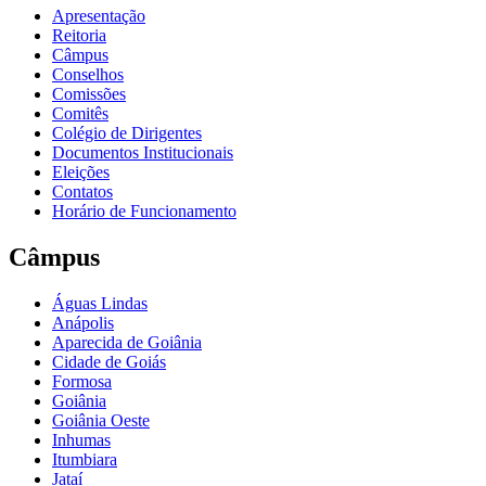
Apresentação
Reitoria
Câmpus
Conselhos
Comissões
Comitês
Colégio de Dirigentes
Documentos Institucionais
Eleições
Contatos
Horário de Funcionamento
Câmpus
Águas Lindas
Anápolis
Aparecida de Goiânia
Cidade de Goiás
Formosa
Goiânia
Goiânia Oeste
Inhumas
Itumbiara
Jataí