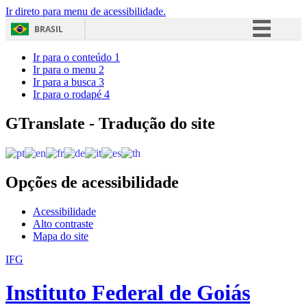
Ir direto para menu de acessibilidade.
BRASIL
Simplifique!
Ir para o conteúdo
1
Ir para o menu
2
Comunica BR
Ir para a busca
3
Ir para o rodapé
4
Participe
Acesso à informação
GTranslate - Tradução do site
Legislação
Canais
Opções de acessibilidade
Acessibilidade
Alto contraste
Mapa do site
IFG
Instituto Federal de Goiás