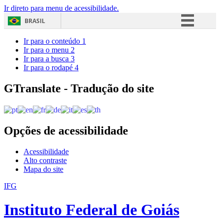
Ir direto para menu de acessibilidade.
BRASIL
Simplifique!
Ir para o conteúdo
1
Ir para o menu
2
Comunica BR
Ir para a busca
3
Ir para o rodapé
4
Participe
Acesso à informação
GTranslate - Tradução do site
Legislação
Canais
Opções de acessibilidade
Acessibilidade
Alto contraste
Mapa do site
IFG
Instituto Federal de Goiás