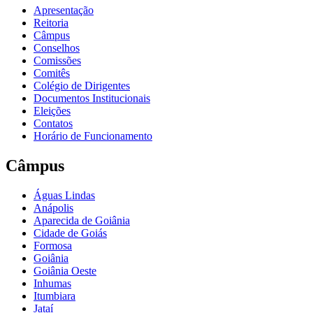
Apresentação
Reitoria
Câmpus
Conselhos
Comissões
Comitês
Colégio de Dirigentes
Documentos Institucionais
Eleições
Contatos
Horário de Funcionamento
Câmpus
Águas Lindas
Anápolis
Aparecida de Goiânia
Cidade de Goiás
Formosa
Goiânia
Goiânia Oeste
Inhumas
Itumbiara
Jataí