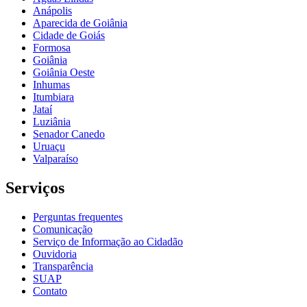
Anápolis
Aparecida de Goiânia
Cidade de Goiás
Formosa
Goiânia
Goiânia Oeste
Inhumas
Itumbiara
Jataí
Luziânia
Senador Canedo
Uruaçu
Valparaíso
Serviços
Perguntas frequentes
Comunicação
Serviço de Informação ao Cidadão
Ouvidoria
Transparência
SUAP
Contato