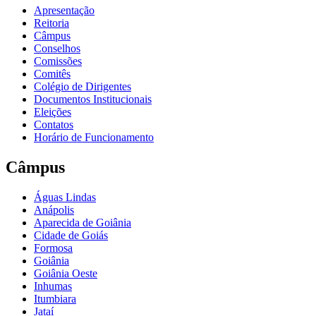
Apresentação
Reitoria
Câmpus
Conselhos
Comissões
Comitês
Colégio de Dirigentes
Documentos Institucionais
Eleições
Contatos
Horário de Funcionamento
Câmpus
Águas Lindas
Anápolis
Aparecida de Goiânia
Cidade de Goiás
Formosa
Goiânia
Goiânia Oeste
Inhumas
Itumbiara
Jataí