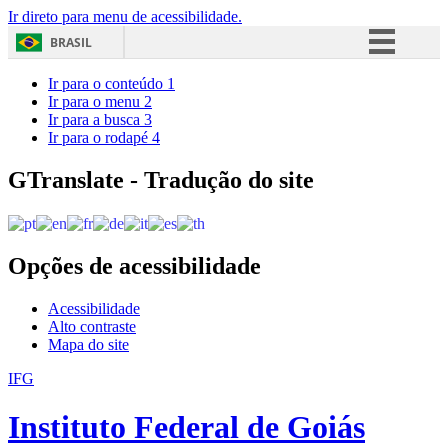
Ir direto para menu de acessibilidade.
BRASIL
Simplifique!
Ir para o conteúdo
1
Ir para o menu
2
Comunica BR
Ir para a busca
3
Ir para o rodapé
4
Participe
Acesso à informação
GTranslate - Tradução do site
Legislação
Canais
Opções de acessibilidade
Acessibilidade
Alto contraste
Mapa do site
IFG
Instituto Federal de Goiás