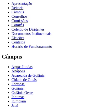
Apresentação
Reitoria
Câmpus
Conselhos
Comissões
Comitês
Colégio de Dirigentes
Documentos Institucionais
Eleições
Contatos
Horário de Funcionamento
Câmpus
Águas Lindas
Anápolis
Aparecida de Goiânia
Cidade de Goiás
Formosa
Goiânia
Goiânia Oeste
Inhumas
Itumbiara
Jataí