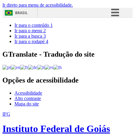
Ir direto para menu de acessibilidade.
BRASIL
Simplifique!
Ir para o conteúdo
1
Ir para o menu
2
Comunica BR
Ir para a busca
3
Ir para o rodapé
4
Participe
Acesso à informação
GTranslate - Tradução do site
Legislação
Canais
Opções de acessibilidade
Acessibilidade
Alto contraste
Mapa do site
IFG
Instituto Federal de Goiás