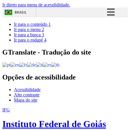
Ir direto para menu de acessibilidade.
BRASIL
Simplifique!
Ir para o conteúdo
1
Ir para o menu
2
Comunica BR
Ir para a busca
3
Ir para o rodapé
4
Participe
Acesso à informação
GTranslate - Tradução do site
Legislação
Canais
Opções de acessibilidade
Acessibilidade
Alto contraste
Mapa do site
IFG
Instituto Federal de Goiás