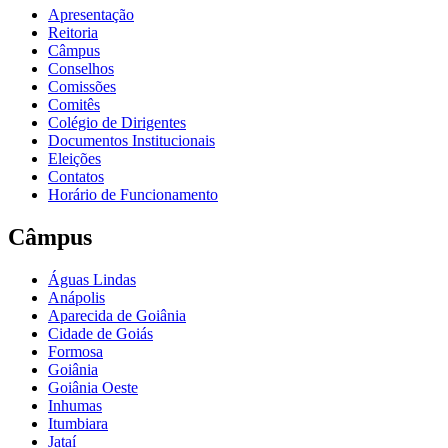
Apresentação
Reitoria
Câmpus
Conselhos
Comissões
Comitês
Colégio de Dirigentes
Documentos Institucionais
Eleições
Contatos
Horário de Funcionamento
Câmpus
Águas Lindas
Anápolis
Aparecida de Goiânia
Cidade de Goiás
Formosa
Goiânia
Goiânia Oeste
Inhumas
Itumbiara
Jataí