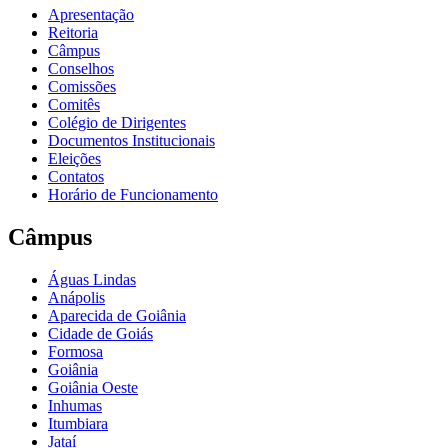
Apresentação
Reitoria
Câmpus
Conselhos
Comissões
Comitês
Colégio de Dirigentes
Documentos Institucionais
Eleições
Contatos
Horário de Funcionamento
Câmpus
Águas Lindas
Anápolis
Aparecida de Goiânia
Cidade de Goiás
Formosa
Goiânia
Goiânia Oeste
Inhumas
Itumbiara
Jataí