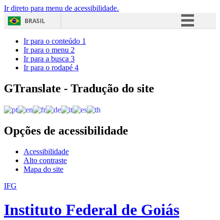
Ir direto para menu de acessibilidade.
BRASIL
Simplifique!
Ir para o conteúdo
1
Ir para o menu
2
Comunica BR
Ir para a busca
3
Ir para o rodapé
4
Participe
Acesso à informação
GTranslate - Tradução do site
Legislação
Canais
Opções de acessibilidade
Acessibilidade
Alto contraste
Mapa do site
IFG
Instituto Federal de Goiás