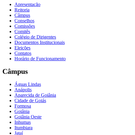
Apresentação
Reitoria
Câmpus
Conselhos
Comissões
Comitês
Colégio de Dirigentes
Documentos Institucionais
Eleições
Contatos
Horário de Funcionamento
Câmpus
Águas Lindas
Anápolis
Aparecida de Goiânia
Cidade de Goiás
Formosa
Goiânia
Goiânia Oeste
Inhumas
Itumbiara
Jataí