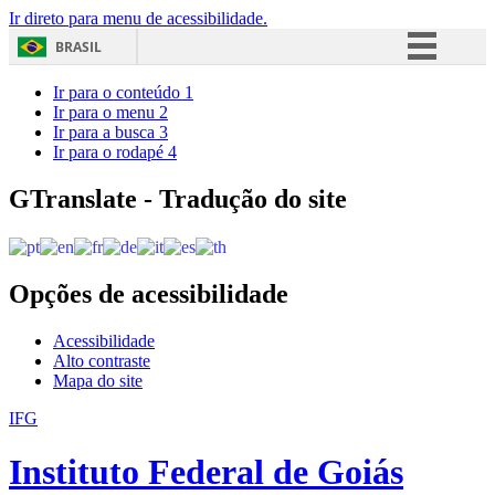
Ir direto para menu de acessibilidade.
BRASIL
Simplifique!
Ir para o conteúdo
1
Ir para o menu
2
Comunica BR
Ir para a busca
3
Ir para o rodapé
4
Participe
Acesso à informação
GTranslate - Tradução do site
Legislação
Canais
Opções de acessibilidade
Acessibilidade
Alto contraste
Mapa do site
IFG
Instituto Federal de Goiás