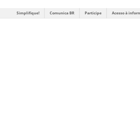
Simplifique!
Comunica BR
Participe
Acesso à infor