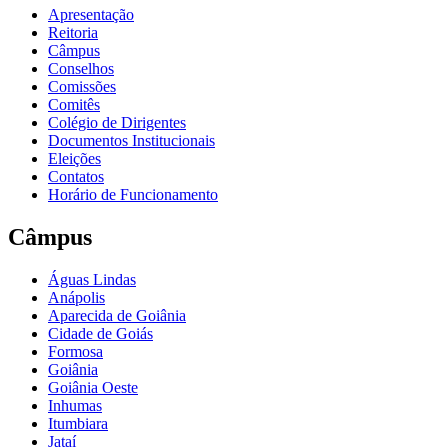
Apresentação
Reitoria
Câmpus
Conselhos
Comissões
Comitês
Colégio de Dirigentes
Documentos Institucionais
Eleições
Contatos
Horário de Funcionamento
Câmpus
Águas Lindas
Anápolis
Aparecida de Goiânia
Cidade de Goiás
Formosa
Goiânia
Goiânia Oeste
Inhumas
Itumbiara
Jataí