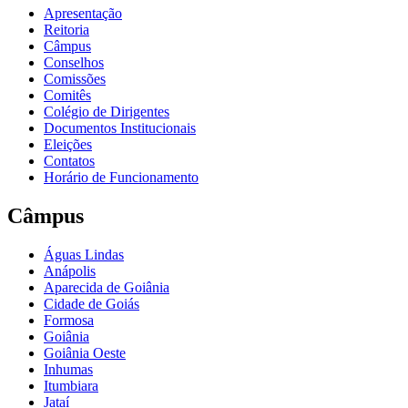
Apresentação
Reitoria
Câmpus
Conselhos
Comissões
Comitês
Colégio de Dirigentes
Documentos Institucionais
Eleições
Contatos
Horário de Funcionamento
Câmpus
Águas Lindas
Anápolis
Aparecida de Goiânia
Cidade de Goiás
Formosa
Goiânia
Goiânia Oeste
Inhumas
Itumbiara
Jataí