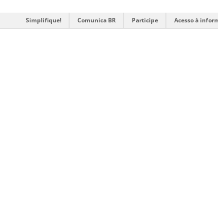
Simplifique!
Comunica BR
Participe
Acesso à infor