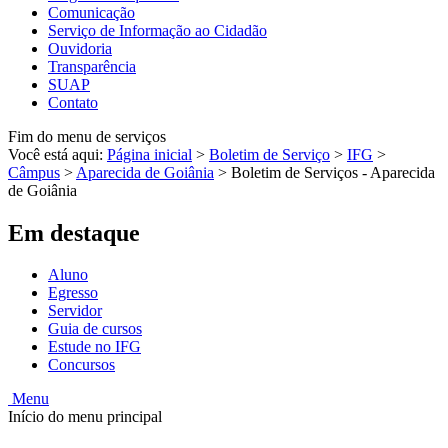
Comunicação
Serviço de Informação ao Cidadão
Ouvidoria
Transparência
SUAP
Contato
Fim do menu de serviços
Você está aqui:
Página inicial
>
Boletim de Serviço
>
IFG
>
Câmpus
>
Aparecida de Goiânia
>
Boletim de Serviços - Aparecida
de Goiânia
Em destaque
Aluno
Egresso
Servidor
Guia de cursos
Estude no IFG
Concursos
Menu
Início do menu principal