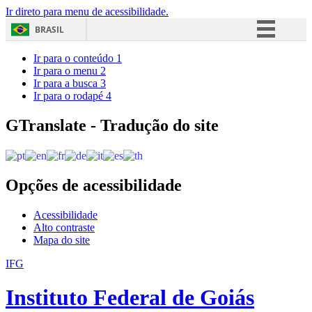
Ir direto para menu de acessibilidade.
BRASIL
Simplifique!
Ir para o conteúdo
1
Ir para o menu
2
Comunica BR
Ir para a busca
3
Ir para o rodapé
4
Participe
Acesso à informação
GTranslate - Tradução do site
Legislação
Canais
Opções de acessibilidade
Acessibilidade
Alto contraste
Mapa do site
IFG
Instituto Federal de Goiás