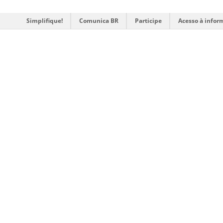
Simplifique!
Comunica BR
Participe
Acesso à infor