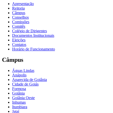
Apresentação
Reitoria
Câmpus
Conselhos
Comissões
Comitês
Colégio de Dirigentes
Documentos Institucionais
Eleições
Contatos
Horário de Funcionamento
Câmpus
Águas Lindas
Anápolis
Aparecida de Goiânia
Cidade de Goiás
Formosa
Goiânia
Goiânia Oeste
Inhumas
Itumbiara
Jataí