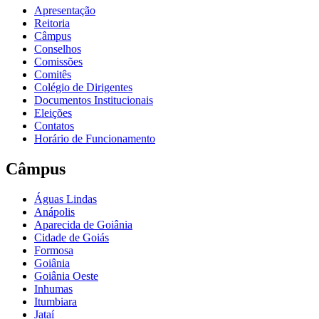
Apresentação
Reitoria
Câmpus
Conselhos
Comissões
Comitês
Colégio de Dirigentes
Documentos Institucionais
Eleições
Contatos
Horário de Funcionamento
Câmpus
Águas Lindas
Anápolis
Aparecida de Goiânia
Cidade de Goiás
Formosa
Goiânia
Goiânia Oeste
Inhumas
Itumbiara
Jataí