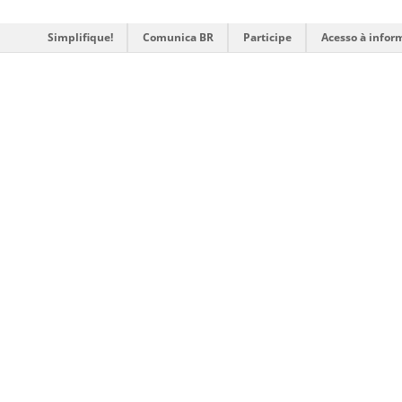
Simplifique!
Comunica BR
Participe
Acesso à infor